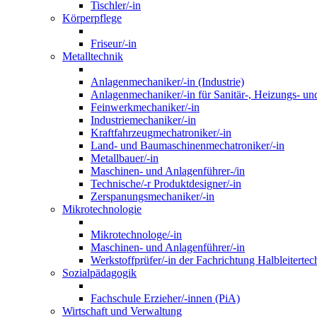
Tischler/-in
Körperpflege
Friseur/-in
Metalltechnik
Anlagenmechaniker/-in (Industrie)
Anlagenmechaniker/-in für Sanitär-, Heizungs- un
Feinwerkmechaniker/-in
Industriemechaniker/-in
Kraftfahrzeugmechatroniker/-in
Land- und Baumaschinenmechatroniker/-in
Metallbauer/-in
Maschinen- und Anlagenführer-/in
Technische/-r Produktdesigner/-in
Zerspanungsmechaniker/-in
Mikrotechnologie
Mikrotechnologe/-in
Maschinen- und Anlagenführer/-in
Werkstoffprüfer/-in der Fachrichtung Halbleitertec
Sozialpädagogik
Fachschule Erzieher/-innen (PiA)
Wirtschaft und Verwaltung