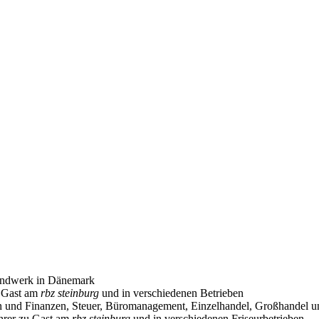
andwerk in Dänemark
u Gast am
rbz steinburg
und in verschiedenen Betrieben
en und Finanzen, Steuer, Büromanagement, Einzelhandel, Großhandel 
hrer zu Gast am
rbz steinburg
und in verschiedenen Friseurbetrieben