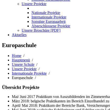
Unsere Projekte
Nationale Projekte
Internationale Projekte
Sonstige Europaarbeit
Abgeschlossene Projekte
Unsere Broschüre [PDF]
Aktuelles
Europaschule
Home
/
Hauptmenü
/
Unsere Schule
/
Unsere Projekte
/
Internationale Projekte
/
Europaschule /
Übersicht Projekte
Mai/ Juni 2017 Praktikum von Auszubildenden im Zimmererh
März 2018: belgische Praktikanten im Bereich Einzelhandel z
April/ Mai 2018: Praktikum der Bereiche Bank, Versicherung
Mai/ Juni 2018: walisische Schülerinnen und Schüler sowie Le