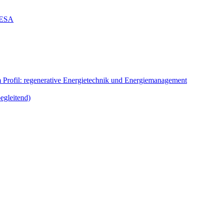
g ESA
m Profil: regenerative Energietechnik und Energiemanagement
egleitend)