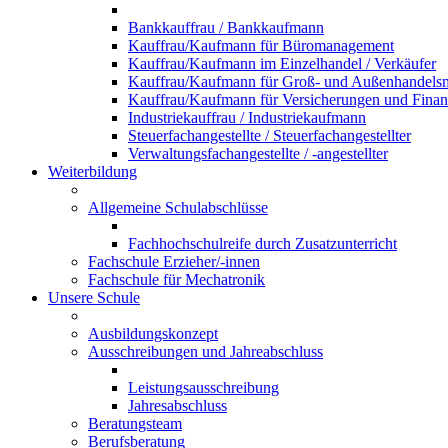
Bankkauffrau / Bankkaufmann
Kauffrau/Kaufmann für Büromanagement
Kauffrau/Kaufmann im Einzelhandel / Verkäufer
Kauffrau/Kaufmann für Groß- und Außenhandel
Kauffrau/Kaufmann für Versicherungen und Fina
Industriekauffrau / Industriekaufmann
Steuerfachangestellte / Steuerfachangestellter
Verwaltungsfachangestellte / -angestellter
Weiterbildung
Allgemeine Schulabschlüsse
Fachhochschulreife durch Zusatzunterricht
Fachschule Erzieher/-innen
Fachschule für Mechatronik
Unsere Schule
Ausbildungskonzept
Ausschreibungen und Jahreabschluss
Leistungsausschreibung
Jahresabschluss
Beratungsteam
Berufsberatung