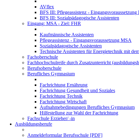
AVflex
BFS III: Pflegeassistenz - Eingangsvoraussetzun
BFS III: Sozialpädagogische Assistenten
Eingang: MSA - Ziel: FHR
Kaufmännische Assistenten
Pflegeassistenz - Eingangsvoraussetzung MSA
Sozialpädagogische Assistenten
Technische Assistenten für Energietechnik mit de
Fachoberschule
Fachhochschulreife durch Zusatzunterricht (ausbildungsb
Berufsoberschule
Berufliches Gymnasium
Fachrichtung Ernährung
Fachrichtung Gesundheit und Soziales
Fachrichtung Technik
Fachrichtung Wirtschaft
Aufnahmebedingungen Berufliches Gymnasium
Hilfestellung zur Wahl der Fachrichtung
Fachschule Erzieher/ -in
Ausbildungsberufe
Anmeldeformular Berufsschule [PDF]