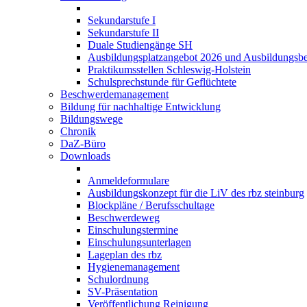
Sekundarstufe I
Sekundarstufe II
Duale Studiengänge SH
Ausbildungsplatzangebot 2026 und Ausbildungsbe
Praktikumsstellen Schleswig-Holstein
Schulsprechstunde für Geflüchtete
Beschwerdemanagement
Bildung für nachhaltige Entwicklung
Bildungswege
Chronik
DaZ-Büro
Downloads
Anmeldeformulare
Ausbildungskonzept für die LiV des rbz steinburg
Blockpläne / Berufsschultage
Beschwerdeweg
Einschulungstermine
Einschulungsunterlagen
Lageplan des rbz
Hygienemanagement
Schulordnung
SV-Präsentation
Veröffentlichung Reinigung