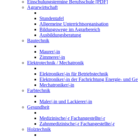
Einschulungstermine Berufsschule [PDF]
Agrarwirtschaft
Stundentafel
Allgemeine Unterrichtsorganisation
Bildungswege im Agrarbereich
Ausbildungsberatung
Bautechnik
Maurer/-in
Zimmerer/-in
Elektrotechnik / Mechatronik
Elektroniker/-in für Betriebstechnik
Elektroniker/-in der Fachrichtung Energie- und G
Mechatroniker/-in
Farbtechnik
Maler/-in und Lackierer/-in
Gesundheit
Medizinische/-r Fachangestellte/-r
Zahnmedizinische/-r Fachangestellte/-r
Holztechnik