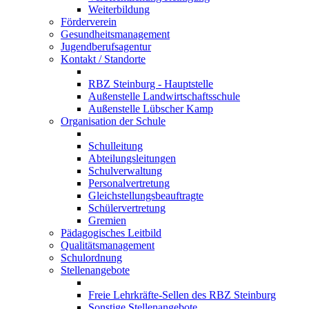
Weiterbildung
Förderverein
Gesundheitsmanagement
Jugendberufsagentur
Kontakt / Standorte
RBZ Steinburg - Hauptstelle
Außenstelle Landwirtschaftsschule
Außenstelle Lübscher Kamp
Organisation der Schule
Schulleitung
Abteilungsleitungen
Schulverwaltung
Personalvertretung
Gleichstellungsbeauftragte
Schülervertretung
Gremien
Pädagogisches Leitbild
Qualitätsmanagement
Schulordnung
Stellenangebote
Freie Lehrkräfte-Sellen des RBZ Steinburg
Sonstige Stellenangebote