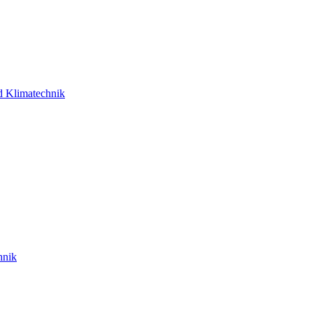
d Klimatechnik
hnik