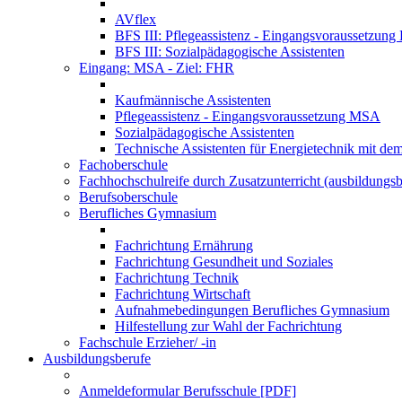
AVflex
BFS III: Pflegeassistenz - Eingangsvoraussetzun
BFS III: Sozialpädagogische Assistenten
Eingang: MSA - Ziel: FHR
Kaufmännische Assistenten
Pflegeassistenz - Eingangsvoraussetzung MSA
Sozialpädagogische Assistenten
Technische Assistenten für Energietechnik mit de
Fachoberschule
Fachhochschulreife durch Zusatzunterricht (ausbildungsb
Berufsoberschule
Berufliches Gymnasium
Fachrichtung Ernährung
Fachrichtung Gesundheit und Soziales
Fachrichtung Technik
Fachrichtung Wirtschaft
Aufnahmebedingungen Berufliches Gymnasium
Hilfestellung zur Wahl der Fachrichtung
Fachschule Erzieher/ -in
Ausbildungsberufe
Anmeldeformular Berufsschule [PDF]