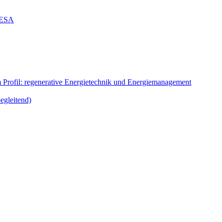
g ESA
m Profil: regenerative Energietechnik und Energiemanagement
egleitend)