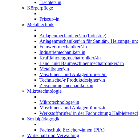
Tischler/-in
Körperpflege
Friseur/-in
Metalltechnik
Anlagenmechaniker/-in (Industrie)
Anlagenmechaniker/-in für Sanitär-, Heizungs- un
Feinwerkmechaniker/-in
Industriemechaniker/-in
Kraftfahrzeugmechatroniker/-in
Land- und Baumaschinenmechatroniker/-in
Metallbauer/-in
Maschinen- und Anlagenführer-/in
Technische/-r Produktdesigner/-in
Zerspanungsmechaniker/-in
Mikrotechnologie
Mikrotechnologe/-in
Maschinen- und Anlagenführer/-in
Werkstoffprüfer/-in der Fachrichtung Halbleitertec
Sozialpädagogik
Fachschule Erzieher/-innen (PiA)
Wirtschaft und Verwaltung