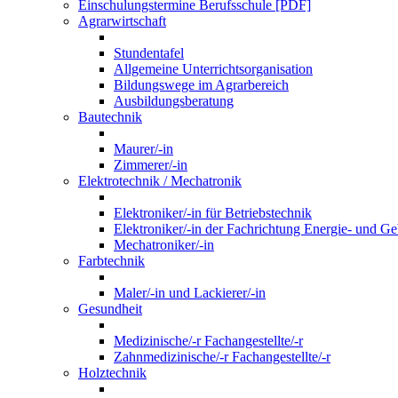
Einschulungstermine Berufsschule [PDF]
Agrarwirtschaft
Stundentafel
Allgemeine Unterrichtsorganisation
Bildungswege im Agrarbereich
Ausbildungsberatung
Bautechnik
Maurer/-in
Zimmerer/-in
Elektrotechnik / Mechatronik
Elektroniker/-in für Betriebstechnik
Elektroniker/-in der Fachrichtung Energie- und G
Mechatroniker/-in
Farbtechnik
Maler/-in und Lackierer/-in
Gesundheit
Medizinische/-r Fachangestellte/-r
Zahnmedizinische/-r Fachangestellte/-r
Holztechnik