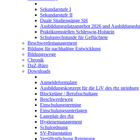
Sekundarstufe I
Sekundarstufe II
Duale Studiengänge SH
Ausbildungsplatzangebot 2026 und Ausbildungsbe
Praktikumsstellen Schleswig-Holstein
Schulsprechstunde für Geflüchtete
Beschwerdemanagement
Bildung für nachhaltige Entwicklung
Bildungswege
Chronik
DaZ-Büro
Downloads
Anmeldeformulare
Ausbildungskonzept für die LiV des rbz steinburg
Blockpläne / Berufsschultage
Beschwerdeweg
Einschulungstermine
Einschulungsunterlagen
Lageplan des rbz
Hygienemanagement
Schulordnung
SV-Präsentation
Veröffentlichung Reinigung