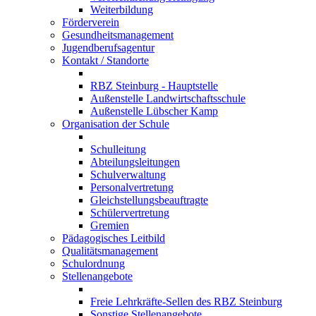
Weiterbildung
Förderverein
Gesundheitsmanagement
Jugendberufsagentur
Kontakt / Standorte
RBZ Steinburg - Hauptstelle
Außenstelle Landwirtschaftsschule
Außenstelle Lübscher Kamp
Organisation der Schule
Schulleitung
Abteilungsleitungen
Schulverwaltung
Personalvertretung
Gleichstellungsbeauftragte
Schülervertretung
Gremien
Pädagogisches Leitbild
Qualitätsmanagement
Schulordnung
Stellenangebote
Freie Lehrkräfte-Sellen des RBZ Steinburg
Sonstige Stellenangebote