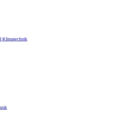
d Klimatechnik
hnik