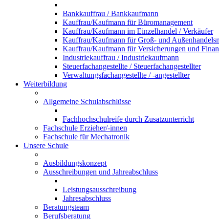
Bankkauffrau / Bankkaufmann
Kauffrau/Kaufmann für Büromanagement
Kauffrau/Kaufmann im Einzelhandel / Verkäufer
Kauffrau/Kaufmann für Groß- und Außenhandel
Kauffrau/Kaufmann für Versicherungen und Fina
Industriekauffrau / Industriekaufmann
Steuerfachangestellte / Steuerfachangestellter
Verwaltungsfachangestellte / -angestellter
Weiterbildung
Allgemeine Schulabschlüsse
Fachhochschulreife durch Zusatzunterricht
Fachschule Erzieher/-innen
Fachschule für Mechatronik
Unsere Schule
Ausbildungskonzept
Ausschreibungen und Jahreabschluss
Leistungsausschreibung
Jahresabschluss
Beratungsteam
Berufsberatung