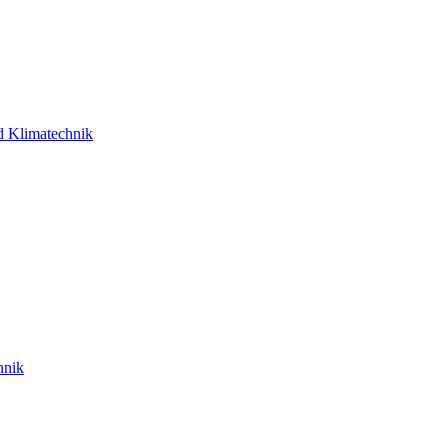
d Klimatechnik
hnik