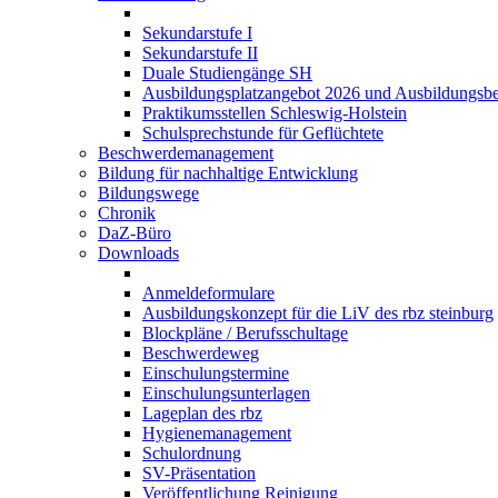
Sekundarstufe I
Sekundarstufe II
Duale Studiengänge SH
Ausbildungsplatzangebot 2026 und Ausbildungsbe
Praktikumsstellen Schleswig-Holstein
Schulsprechstunde für Geflüchtete
Beschwerdemanagement
Bildung für nachhaltige Entwicklung
Bildungswege
Chronik
DaZ-Büro
Downloads
Anmeldeformulare
Ausbildungskonzept für die LiV des rbz steinburg
Blockpläne / Berufsschultage
Beschwerdeweg
Einschulungstermine
Einschulungsunterlagen
Lageplan des rbz
Hygienemanagement
Schulordnung
SV-Präsentation
Veröffentlichung Reinigung