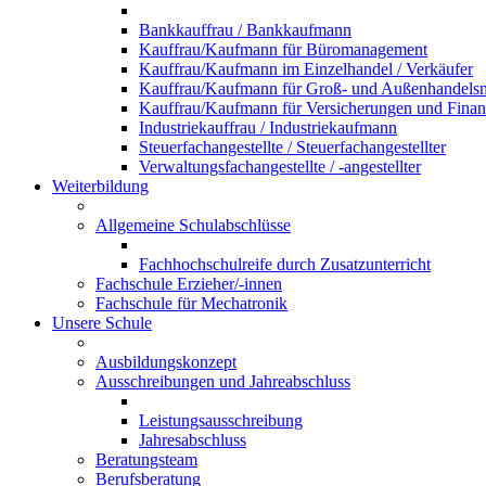
Bankkauffrau / Bankkaufmann
Kauffrau/Kaufmann für Büromanagement
Kauffrau/Kaufmann im Einzelhandel / Verkäufer
Kauffrau/Kaufmann für Groß- und Außenhandel
Kauffrau/Kaufmann für Versicherungen und Fina
Industriekauffrau / Industriekaufmann
Steuerfachangestellte / Steuerfachangestellter
Verwaltungsfachangestellte / -angestellter
Weiterbildung
Allgemeine Schulabschlüsse
Fachhochschulreife durch Zusatzunterricht
Fachschule Erzieher/-innen
Fachschule für Mechatronik
Unsere Schule
Ausbildungskonzept
Ausschreibungen und Jahreabschluss
Leistungsausschreibung
Jahresabschluss
Beratungsteam
Berufsberatung