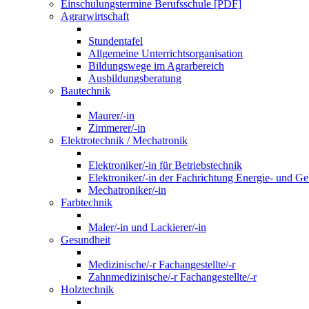
Einschulungstermine Berufsschule [PDF]
Agrarwirtschaft
Stundentafel
Allgemeine Unterrichtsorganisation
Bildungswege im Agrarbereich
Ausbildungsberatung
Bautechnik
Maurer/-in
Zimmerer/-in
Elektrotechnik / Mechatronik
Elektroniker/-in für Betriebstechnik
Elektroniker/-in der Fachrichtung Energie- und G
Mechatroniker/-in
Farbtechnik
Maler/-in und Lackierer/-in
Gesundheit
Medizinische/-r Fachangestellte/-r
Zahnmedizinische/-r Fachangestellte/-r
Holztechnik