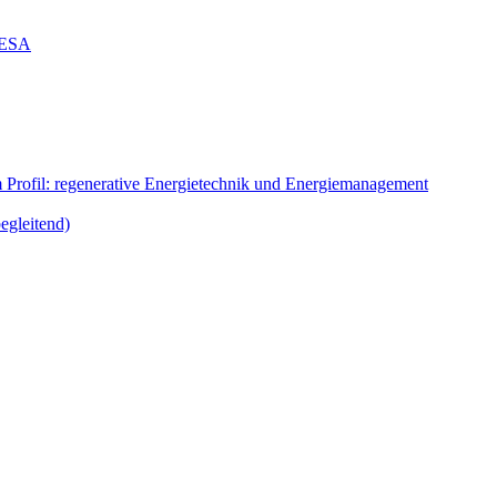
g ESA
m Profil: regenerative Energietechnik und Energiemanagement
egleitend)