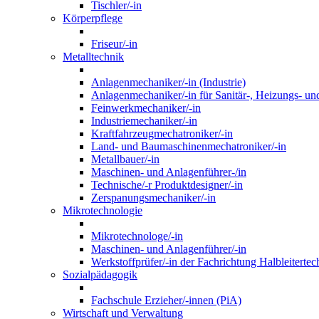
Tischler/-in
Körperpflege
Friseur/-in
Metalltechnik
Anlagenmechaniker/-in (Industrie)
Anlagenmechaniker/-in für Sanitär-, Heizungs- un
Feinwerkmechaniker/-in
Industriemechaniker/-in
Kraftfahrzeugmechatroniker/-in
Land- und Baumaschinenmechatroniker/-in
Metallbauer/-in
Maschinen- und Anlagenführer-/in
Technische/-r Produktdesigner/-in
Zerspanungsmechaniker/-in
Mikrotechnologie
Mikrotechnologe/-in
Maschinen- und Anlagenführer/-in
Werkstoffprüfer/-in der Fachrichtung Halbleitertec
Sozialpädagogik
Fachschule Erzieher/-innen (PiA)
Wirtschaft und Verwaltung