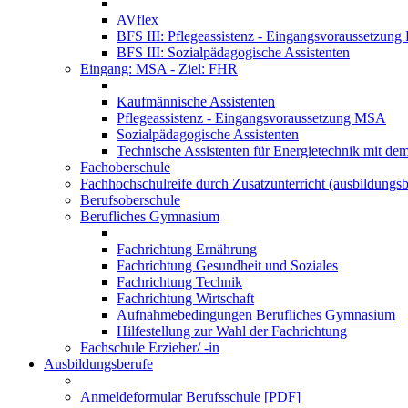
AVflex
BFS III: Pflegeassistenz - Eingangsvoraussetzun
BFS III: Sozialpädagogische Assistenten
Eingang: MSA - Ziel: FHR
Kaufmännische Assistenten
Pflegeassistenz - Eingangsvoraussetzung MSA
Sozialpädagogische Assistenten
Technische Assistenten für Energietechnik mit de
Fachoberschule
Fachhochschulreife durch Zusatzunterricht (ausbildungsb
Berufsoberschule
Berufliches Gymnasium
Fachrichtung Ernährung
Fachrichtung Gesundheit und Soziales
Fachrichtung Technik
Fachrichtung Wirtschaft
Aufnahmebedingungen Berufliches Gymnasium
Hilfestellung zur Wahl der Fachrichtung
Fachschule Erzieher/ -in
Ausbildungsberufe
Anmeldeformular Berufsschule [PDF]