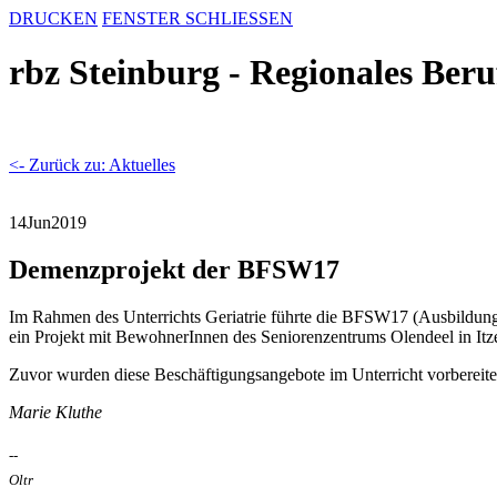
DRUCKEN
FENSTER SCHLIESSEN
rbz Steinburg - Regionales Ber
<- Zurück zu: Aktuelles
14
Jun
2019
Demenzprojekt der BFSW17
Im Rahmen des Unterrichts Geriatrie führte die BFSW17 (Ausbildung z
ein Projekt mit BewohnerInnen des Seniorenzentrums Olendeel in I
Zuvor wurden diese Beschäftigungsangebote im Unterricht vorbereitet u
Marie Kluthe
--
Oltr