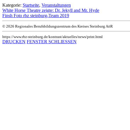
Kategorie:
Startseite
,
Veranstaltungen
White Horse Theatre zeigte: Dr. Jekyll and Mr. Hyde
Finsh Foto rbz steinburg-Team 2019
© 2026 Regionales Berufsbildungszentrum des Kreises Steinburg AöR
https://www.rbz-steinburg.de/kontrast/aktuelles/news/print.html
DRUCKEN
FENSTER SCHLIESSEN