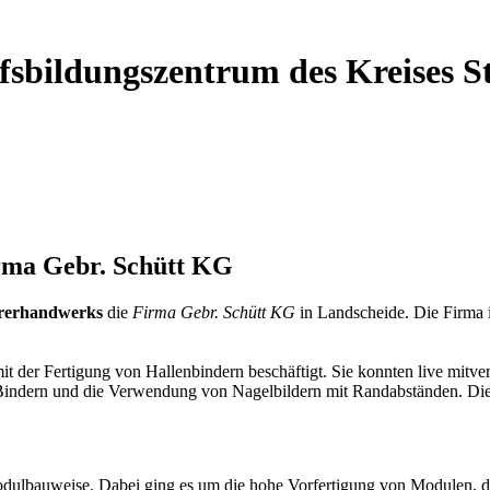
ufsbildungszentrum des Kreises 
rma Gebr. Schütt KG
rerhandwerks
die
Firma Gebr. Schütt KG
in Landscheide. Die Firma i
mit der Fertigung von Hallenbindern beschäftigt. Sie konnten live mitv
indern und die Verwendung von Nagelbildern mit Randabständen. Diese
odulbauweise. Dabei ging es um die hohe Vorfertigung von Modulen, di