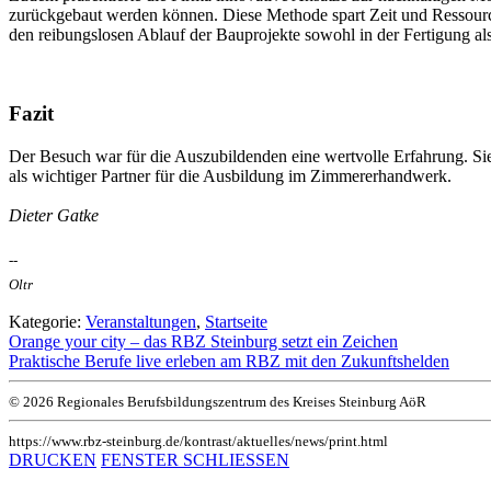
zurückgebaut werden können. Diese Methode spart Zeit und Ressource
den reibungslosen Ablauf der Bauprojekte sowohl in der Fertigung al
Fazit
Der Besuch war für die Auszubildenden eine wertvolle Erfahrung. Sie
als wichtiger Partner für die Ausbildung im Zimmererhandwerk.
Dieter Gatke
--
Oltr
Kategorie:
Veranstaltungen
,
Startseite
Orange your city – das RBZ Steinburg setzt ein Zeichen
Praktische Berufe live erleben am RBZ mit den Zukunftshelden
© 2026 Regionales Berufsbildungszentrum des Kreises Steinburg AöR
https://www.rbz-steinburg.de/kontrast/aktuelles/news/print.html
DRUCKEN
FENSTER SCHLIESSEN