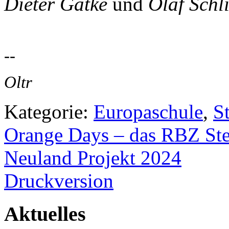
Dieter Gatke
und
Olaf Schl
--
Oltr
Kategorie:
Europaschule
,
St
Orange Days – das RBZ Stei
Neuland Projekt 2024
Druckversion
Aktuelles