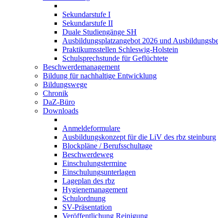
Sekundarstufe I
Sekundarstufe II
Duale Studiengänge SH
Ausbildungsplatzangebot 2026 und Ausbildungsbe
Praktikumsstellen Schleswig-Holstein
Schulsprechstunde für Geflüchtete
Beschwerdemanagement
Bildung für nachhaltige Entwicklung
Bildungswege
Chronik
DaZ-Büro
Downloads
Anmeldeformulare
Ausbildungskonzept für die LiV des rbz steinburg
Blockpläne / Berufsschultage
Beschwerdeweg
Einschulungstermine
Einschulungsunterlagen
Lageplan des rbz
Hygienemanagement
Schulordnung
SV-Präsentation
Veröffentlichung Reinigung