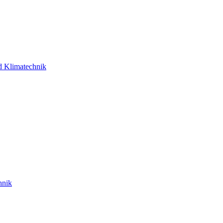
d Klimatechnik
hnik