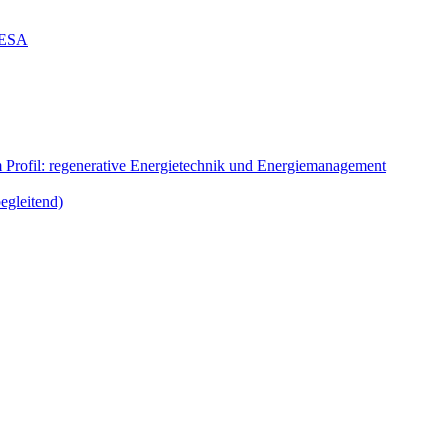
g ESA
m Profil: regenerative Energietechnik und Energiemanagement
egleitend)