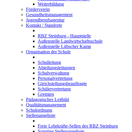
Weiterbildung
Förderverein
Gesundheitsmanagement
Jugendberufsagentur
Kontakt / Standorte
RBZ Steinburg - Hauptstelle
Außenstelle Landwirtschaftsschule
Außenstelle Lübscher Kamp
Organisation der Schule
Schulleitung
Abteilungsleitungen
Schulverwaltung
Personalvertretung
Gleichstellungsbeauftragte
Schülervertretung
Gremien
Pädagogisches Leitbild
Qualitätsmanagement
Schulordnung
Stellenangebote
Freie Lehrkräfte-Sellen des RBZ Steinburg
Sonstige Stellenangebote