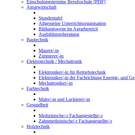
Einschulungstermine Berufsschule [PDF]
Agrarwirtschaft
Stundentafel
Allgemeine Unterrichtsorganisation
Bildungswege im Agrarbereich
Ausbildungsberatung
Bautechnik
Maurer/-in
Zimmerer/-in
Elektrotechnik / Mechatronik
Elektroniker/-in für Betriebstechnik
Elektroniker/-in der Fachrichtung Energie- und G
Mechatroniker/-in
Farbtechnik
Maler/-in und Lackierer/-in
Gesundheit
Medizinische/-r Fachangestellte/-r
Zahnmedizinische/-r Fachangestellte/-r
Holztechnik