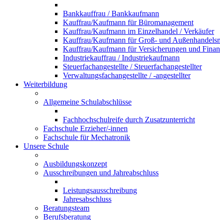
Bankkauffrau / Bankkaufmann
Kauffrau/Kaufmann für Büromanagement
Kauffrau/Kaufmann im Einzelhandel / Verkäufer
Kauffrau/Kaufmann für Groß- und Außenhandel
Kauffrau/Kaufmann für Versicherungen und Fina
Industriekauffrau / Industriekaufmann
Steuerfachangestellte / Steuerfachangestellter
Verwaltungsfachangestellte / -angestellter
Weiterbildung
Allgemeine Schulabschlüsse
Fachhochschulreife durch Zusatzunterricht
Fachschule Erzieher/-innen
Fachschule für Mechatronik
Unsere Schule
Ausbildungskonzept
Ausschreibungen und Jahreabschluss
Leistungsausschreibung
Jahresabschluss
Beratungsteam
Berufsberatung