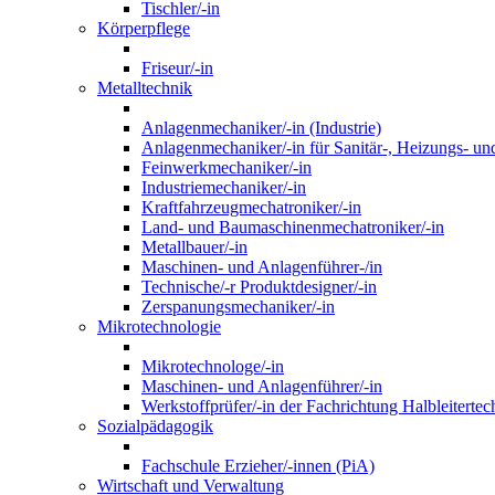
Tischler/-in
Körperpflege
Friseur/-in
Metalltechnik
Anlagenmechaniker/-in (Industrie)
Anlagenmechaniker/-in für Sanitär-, Heizungs- un
Feinwerkmechaniker/-in
Industriemechaniker/-in
Kraftfahrzeugmechatroniker/-in
Land- und Baumaschinenmechatroniker/-in
Metallbauer/-in
Maschinen- und Anlagenführer-/in
Technische/-r Produktdesigner/-in
Zerspanungsmechaniker/-in
Mikrotechnologie
Mikrotechnologe/-in
Maschinen- und Anlagenführer/-in
Werkstoffprüfer/-in der Fachrichtung Halbleitertec
Sozialpädagogik
Fachschule Erzieher/-innen (PiA)
Wirtschaft und Verwaltung