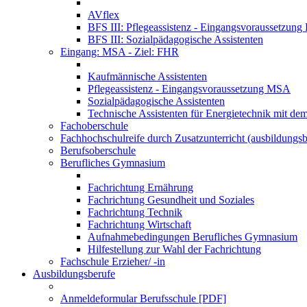
AVflex
BFS III: Pflegeassistenz - Eingangsvoraussetzun
BFS III: Sozialpädagogische Assistenten
Eingang: MSA - Ziel: FHR
Kaufmännische Assistenten
Pflegeassistenz - Eingangsvoraussetzung MSA
Sozialpädagogische Assistenten
Technische Assistenten für Energietechnik mit de
Fachoberschule
Fachhochschulreife durch Zusatzunterricht (ausbildungsb
Berufsoberschule
Berufliches Gymnasium
Fachrichtung Ernährung
Fachrichtung Gesundheit und Soziales
Fachrichtung Technik
Fachrichtung Wirtschaft
Aufnahmebedingungen Berufliches Gymnasium
Hilfestellung zur Wahl der Fachrichtung
Fachschule Erzieher/ -in
Ausbildungsberufe
Anmeldeformular Berufsschule [PDF]