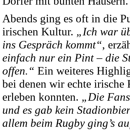
Dörfer mit bunten Häusern.
Abends ging es oft in die Pu
irischen Kultur.
„Ich war üb
ins Gespräch kommt“
, erzä
einfach nur ein Pint – die
offen.“
Ein weiteres Highli
bei denen wir echte irisch
erleben konnten.
„Die Fans 
und es gab kein Stadionbie
allem beim Rugby ging’s au