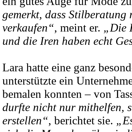
ein gutes Auge für Mode z
gemerkt, dass Stilberatung 
verkaufen“
, meint er.
„Die 
und die Iren haben echt G
Lara hatte eine ganz besond
unterstützte ein Unterneh
bemalen konnten – von Tass
durfte nicht nur mithelfen,
erstellen“
, berichtet sie.
„Es