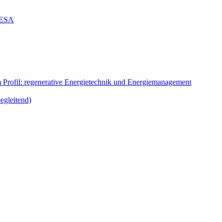
g ESA
m Profil: regenerative Energietechnik und Energiemanagement
egleitend)