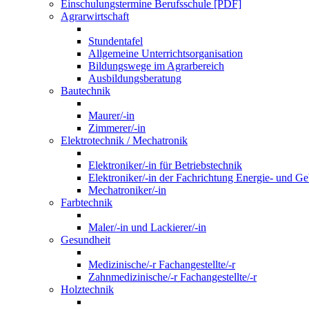
Einschulungstermine Berufsschule [PDF]
Agrarwirtschaft
Stundentafel
Allgemeine Unterrichtsorganisation
Bildungswege im Agrarbereich
Ausbildungsberatung
Bautechnik
Maurer/-in
Zimmerer/-in
Elektrotechnik / Mechatronik
Elektroniker/-in für Betriebstechnik
Elektroniker/-in der Fachrichtung Energie- und G
Mechatroniker/-in
Farbtechnik
Maler/-in und Lackierer/-in
Gesundheit
Medizinische/-r Fachangestellte/-r
Zahnmedizinische/-r Fachangestellte/-r
Holztechnik