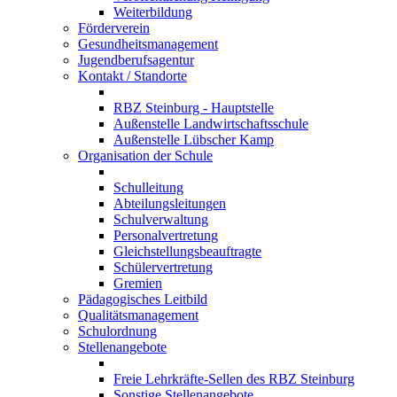
Weiterbildung
Förderverein
Gesundheitsmanagement
Jugendberufsagentur
Kontakt / Standorte
RBZ Steinburg - Hauptstelle
Außenstelle Landwirtschaftsschule
Außenstelle Lübscher Kamp
Organisation der Schule
Schulleitung
Abteilungsleitungen
Schulverwaltung
Personalvertretung
Gleichstellungsbeauftragte
Schülervertretung
Gremien
Pädagogisches Leitbild
Qualitätsmanagement
Schulordnung
Stellenangebote
Freie Lehrkräfte-Sellen des RBZ Steinburg
Sonstige Stellenangebote