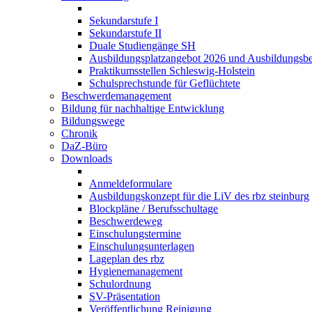
Sekundarstufe I
Sekundarstufe II
Duale Studiengänge SH
Ausbildungsplatzangebot 2026 und Ausbildungsbe
Praktikumsstellen Schleswig-Holstein
Schulsprechstunde für Geflüchtete
Beschwerdemanagement
Bildung für nachhaltige Entwicklung
Bildungswege
Chronik
DaZ-Büro
Downloads
Anmeldeformulare
Ausbildungskonzept für die LiV des rbz steinburg
Blockpläne / Berufsschultage
Beschwerdeweg
Einschulungstermine
Einschulungsunterlagen
Lageplan des rbz
Hygienemanagement
Schulordnung
SV-Präsentation
Veröffentlichung Reinigung