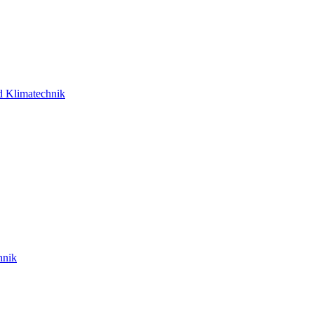
d Klimatechnik
hnik