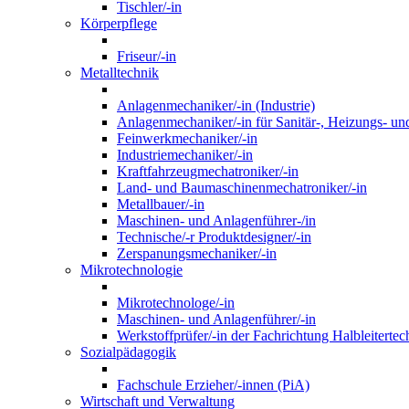
Tischler/-in
Körperpflege
Friseur/-in
Metalltechnik
Anlagenmechaniker/-in (Industrie)
Anlagenmechaniker/-in für Sanitär-, Heizungs- un
Feinwerkmechaniker/-in
Industriemechaniker/-in
Kraftfahrzeugmechatroniker/-in
Land- und Baumaschinenmechatroniker/-in
Metallbauer/-in
Maschinen- und Anlagenführer-/in
Technische/-r Produktdesigner/-in
Zerspanungsmechaniker/-in
Mikrotechnologie
Mikrotechnologe/-in
Maschinen- und Anlagenführer/-in
Werkstoffprüfer/-in der Fachrichtung Halbleitertec
Sozialpädagogik
Fachschule Erzieher/-innen (PiA)
Wirtschaft und Verwaltung