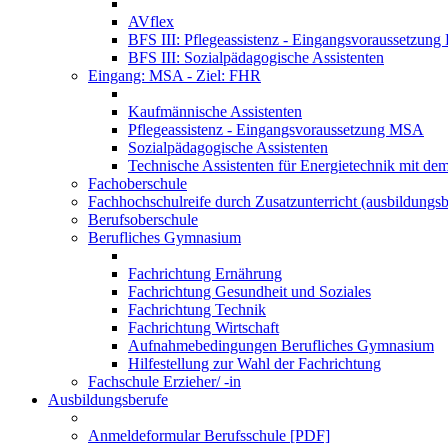
AVflex
BFS III: Pflegeassistenz - Eingangsvoraussetzun
BFS III: Sozialpädagogische Assistenten
Eingang: MSA - Ziel: FHR
Kaufmännische Assistenten
Pflegeassistenz - Eingangsvoraussetzung MSA
Sozialpädagogische Assistenten
Technische Assistenten für Energietechnik mit de
Fachoberschule
Fachhochschulreife durch Zusatzunterricht (ausbildungsb
Berufsoberschule
Berufliches Gymnasium
Fachrichtung Ernährung
Fachrichtung Gesundheit und Soziales
Fachrichtung Technik
Fachrichtung Wirtschaft
Aufnahmebedingungen Berufliches Gymnasium
Hilfestellung zur Wahl der Fachrichtung
Fachschule Erzieher/ -in
Ausbildungsberufe
Anmeldeformular Berufsschule [PDF]