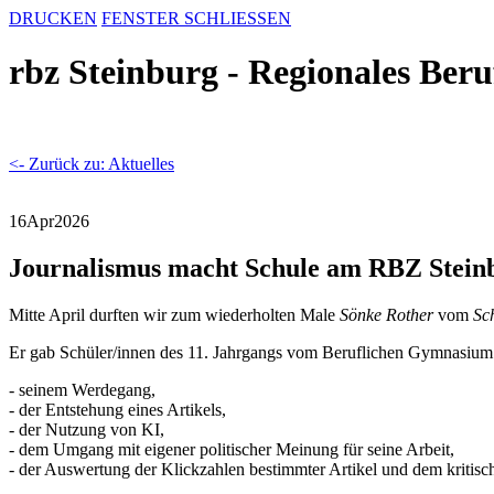
DRUCKEN
FENSTER SCHLIESSEN
rbz Steinburg - Regionales Ber
<- Zurück zu: Aktuelles
16
Apr
2026
Journalismus macht Schule am RBZ Stein
Mitte April durften wir zum wiederholten Male
Sönke Rother
vom
Sc
Er gab Schüler/innen des 11. Jahrgangs vom Beruflichen Gymnasium
- seinem Werdegang,
- der Entstehung eines Artikels,
- der Nutzung von KI,
- dem Umgang mit eigener politischer Meinung für seine Arbeit,
- der Auswertung der Klickzahlen bestimmter Artikel und dem kritis