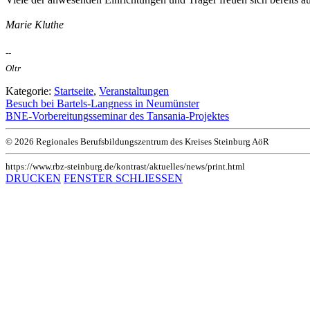
Marie Kluthe
--
Oltr
Kategorie:
Startseite
,
Veranstaltungen
Besuch bei Bartels-Langness in Neumünster
BNE-Vorbereitungsseminar des Tansania-Projektes
© 2026 Regionales Berufsbildungszentrum des Kreises Steinburg AöR
https://www.rbz-steinburg.de/kontrast/aktuelles/news/print.html
DRUCKEN
FENSTER SCHLIESSEN