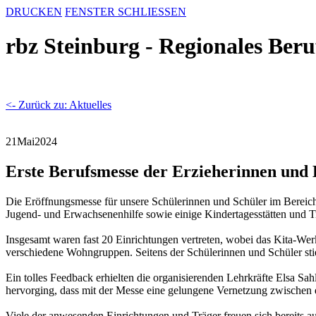
DRUCKEN
FENSTER SCHLIESSEN
rbz Steinburg - Regionales Ber
<- Zurück zu: Aktuelles
21
Mai
2024
Erste Berufsmesse der Erzieherinnen und 
Die Eröffnungsmesse für unsere Schülerinnen und Schüler im Bereich 
Jugend- und Erwachsenenhilfe sowie einige Kindertagesstätten und T
Insgesamt waren fast 20 Einrichtungen vertreten, wobei das Kita-Wer
verschiedene Wohngruppen. Seitens der Schülerinnen und Schüler stie
Ein tolles Feedback erhielten die organisierenden Lehrkräfte Elsa 
hervorging, dass mit der Messe eine gelungene Vernetzung zwischen d
Viele der anwesenden Einrichtungen und Träger freuen sich bereits au