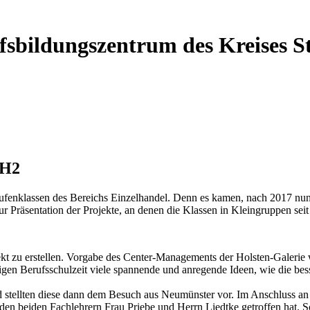
ufsbildungszentrum des Kreises 
EH2
stufenklassen des Bereichs Einzelhandel. Denn es kamen, nach 2017 nu
Präsentation der Projekte, an denen die Klassen in Kleingruppen seit A
kt zu erstellen. Vorgabe des Center-Managements der Holsten-Galerie
igen Berufsschulzeit viele spannende und anregende Ideen, wie die bes
tellten diese dann dem Besuch aus Neumünster vor. Im Anschluss an d
den beiden Fachlehrern Frau Priebe und Herrn Liedtke getroffen hat. Sc