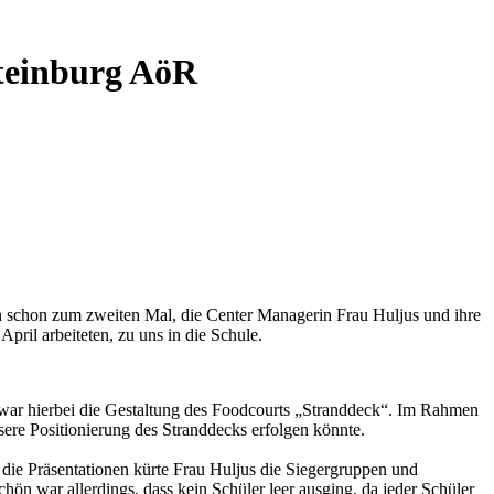
Steinburg AöR
n schon zum zweiten Mal, die Center Managerin Frau Huljus und ihre
pril arbeiteten, zu uns in die Schule.
 war hierbei die Gestaltung des Foodcourts „Stranddeck“. Im Rahmen
sere Positionierung des Stranddecks erfolgen könnte.
ie Präsentationen kürte Frau Huljus die Siegergruppen und
hön war allerdings, dass kein Schüler leer ausging, da jeder Schüler