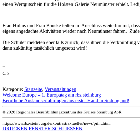
einen Wertgutschein für die Holsten-Galerie Neumünster erhielt. Ledi
Frau Huljus und Frau Bauske teilten im Anschluss weiterhin mit, das
eigens angedachte Aktivitäten wieder nach Neumünster fahren. Zudem
Die Schüler meldeten ebenfalls zurück, dass ihnen die Verknüpfung v
dann zukünftig tatsächlich umgesetzt wird!
--
Oltr
Kategorie:
Startseite
,
Veranstaltungen
Welcome Europe – 1. Europatag am rbz steinburg
Berufliche Auslandserfahrungen aus erster Hand in Südengland!
© 2026 Regionales Berufsbildungszentrum des Kreises Steinburg AöR
https://www.rbz-steinburg.de/kontrast/aktuelles/news/print.html
DRUCKEN
FENSTER SCHLIESSEN