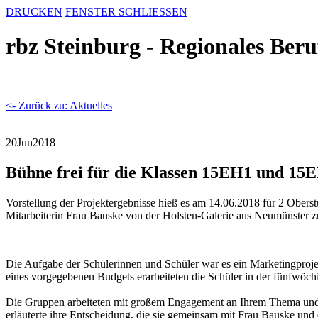
DRUCKEN
FENSTER SCHLIESSEN
rbz Steinburg - Regionales Ber
<- Zurück zu: Aktuelles
20
Jun
2018
Bühne frei für die Klassen 15EH1 und 15
Vorstellung der Projektergebnisse hieß es am 14.06.2018 für 2 Ober
Mitarbeiterin Frau Bauske von der Holsten-Galerie aus Neumünster zur 
Die Aufgabe der Schülerinnen und Schüler war es ein Marketingproje
eines vorgegebenen Budgets erarbeiteten die Schüler in der fünfwöch
Die Gruppen arbeiteten mit großem Engagement an Ihrem Thema und s
erläuterte ihre Entscheidung, die sie gemeinsam mit Frau Bauske und 