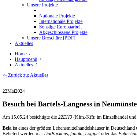
Unsere Projekte
Nationale Projekte
Internationale Projekte
Sonstige Europaarbeit
Abgeschlossene Projekte
Unsere Broschüre [PDF]
Aktuelles
Home
/
Hauptmenü
/
Aktuelles
/
<- Zurück zu: Aktuelles
22
Mai
2024
Besuch bei Bartels-Langness in Neumünste
Am 15.05.24 besichtigte die
22EH3
(Kfm./Kffr. im Einzelhandel und
Bela
ist eines der größten Lebensmittelhandelshäuser in Deutschland
Beliefert werden u.a.
DatBackhus
,
famila
,
Logipet
oder das
Futterha