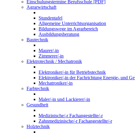
Einschulungstermine Berufsschule [PDF]
Agrarwirtschaft
Stundentafel
Allgemeine Unterrichtsorganisation
Bildungswege im Agrarbereich
Ausbildungsberatung
Bautechnik
Maurer/-in
Zimmerer/-in
Elektrotechnik / Mechatronik
Elektroniker/-in für Betriebstechnik
Elektroniker/-in der Fachrichtung Energie- und G
Mechatroniker/-in
Farbtechnik
Maler/-in und Lackierer/-in
Gesundheit
Medizinische/-r Fachangestellte/-r
Zahnmedizinische/-r Fachangestellte/-r
Holztechnik