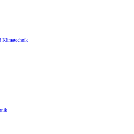
d Klimatechnik
hnik