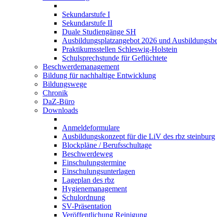
Sekundarstufe I
Sekundarstufe II
Duale Studiengänge SH
Ausbildungsplatzangebot 2026 und Ausbildungsbe
Praktikumsstellen Schleswig-Holstein
Schulsprechstunde für Geflüchtete
Beschwerdemanagement
Bildung für nachhaltige Entwicklung
Bildungswege
Chronik
DaZ-Büro
Downloads
Anmeldeformulare
Ausbildungskonzept für die LiV des rbz steinburg
Blockpläne / Berufsschultage
Beschwerdeweg
Einschulungstermine
Einschulungsunterlagen
Lageplan des rbz
Hygienemanagement
Schulordnung
SV-Präsentation
Veröffentlichung Reinigung