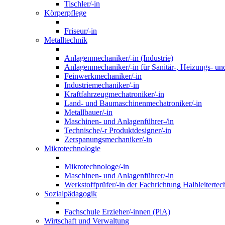
Tischler/-in
Körperpflege
Friseur/-in
Metalltechnik
Anlagenmechaniker/-in (Industrie)
Anlagenmechaniker/-in für Sanitär-, Heizungs- un
Feinwerkmechaniker/-in
Industriemechaniker/-in
Kraftfahrzeugmechatroniker/-in
Land- und Baumaschinenmechatroniker/-in
Metallbauer/-in
Maschinen- und Anlagenführer-/in
Technische/-r Produktdesigner/-in
Zerspanungsmechaniker/-in
Mikrotechnologie
Mikrotechnologe/-in
Maschinen- und Anlagenführer/-in
Werkstoffprüfer/-in der Fachrichtung Halbleitertec
Sozialpädagogik
Fachschule Erzieher/-innen (PiA)
Wirtschaft und Verwaltung