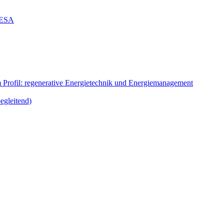
g ESA
m Profil: regenerative Energietechnik und Energiemanagement
egleitend)