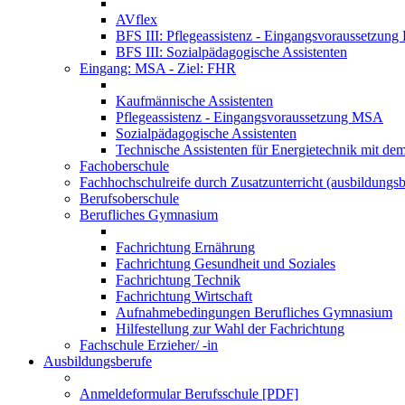
AVflex
BFS III: Pflegeassistenz - Eingangsvoraussetzun
BFS III: Sozialpädagogische Assistenten
Eingang: MSA - Ziel: FHR
Kaufmännische Assistenten
Pflegeassistenz - Eingangsvoraussetzung MSA
Sozialpädagogische Assistenten
Technische Assistenten für Energietechnik mit de
Fachoberschule
Fachhochschulreife durch Zusatzunterricht (ausbildungsb
Berufsoberschule
Berufliches Gymnasium
Fachrichtung Ernährung
Fachrichtung Gesundheit und Soziales
Fachrichtung Technik
Fachrichtung Wirtschaft
Aufnahmebedingungen Berufliches Gymnasium
Hilfestellung zur Wahl der Fachrichtung
Fachschule Erzieher/ -in
Ausbildungsberufe
Anmeldeformular Berufsschule [PDF]