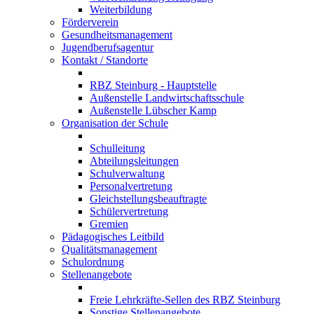
Weiterbildung
Förderverein
Gesundheitsmanagement
Jugendberufsagentur
Kontakt / Standorte
RBZ Steinburg - Hauptstelle
Außenstelle Landwirtschaftsschule
Außenstelle Lübscher Kamp
Organisation der Schule
Schulleitung
Abteilungsleitungen
Schulverwaltung
Personalvertretung
Gleichstellungsbeauftragte
Schülervertretung
Gremien
Pädagogisches Leitbild
Qualitätsmanagement
Schulordnung
Stellenangebote
Freie Lehrkräfte-Sellen des RBZ Steinburg
Sonstige Stellenangebote