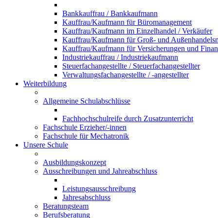
Bankkauffrau / Bankkaufmann
Kauffrau/Kaufmann für Büromanagement
Kauffrau/Kaufmann im Einzelhandel / Verkäufer
Kauffrau/Kaufmann für Groß- und Außenhandel
Kauffrau/Kaufmann für Versicherungen und Fina
Industriekauffrau / Industriekaufmann
Steuerfachangestellte / Steuerfachangestellter
Verwaltungsfachangestellte / -angestellter
Weiterbildung
Allgemeine Schulabschlüsse
Fachhochschulreife durch Zusatzunterricht
Fachschule Erzieher/-innen
Fachschule für Mechatronik
Unsere Schule
Ausbildungskonzept
Ausschreibungen und Jahreabschluss
Leistungsausschreibung
Jahresabschluss
Beratungsteam
Berufsberatung