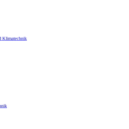
d Klimatechnik
hnik