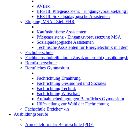
AVflex
BFS III: Pflegeassistenz - Eingangsvoraussetzun
BFS III: Sozialpädagogische Assistenten
Eingang: MSA - Ziel: FHR
Kaufmännische Assistenten
Pflegeassistenz - Eingangsvoraussetzung MSA
Sozialpädagogische Assistenten
Technische Assistenten für Energietechnik mit de
Fachoberschule
Fachhochschulreife durch Zusatzunterricht (ausbildungsb
Berufsoberschule
Berufliches Gymnasium
Fachrichtung Ernährung
Fachrichtung Gesundheit und Soziales
Fachrichtung Technik
Fachrichtung Wirtschaft
Aufnahmebedingungen Berufliches Gymnasium
Hilfestellung zur Wahl der Fachrichtung
Fachschule Erzieher/ -in
Ausbildungsberufe
Anmeldeformular Berufsschule [PDF]