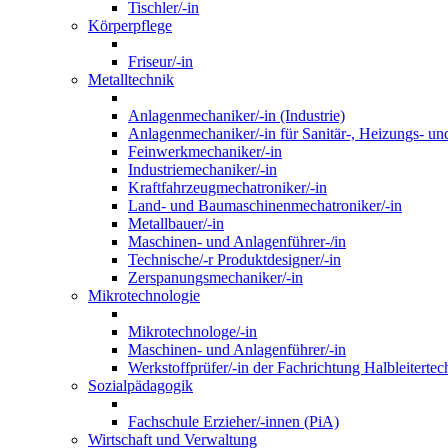
Tischler/-in
Körperpflege
Friseur/-in
Metalltechnik
Anlagenmechaniker/-in (Industrie)
Anlagenmechaniker/-in für Sanitär-, Heizungs- un
Feinwerkmechaniker/-in
Industriemechaniker/-in
Kraftfahrzeugmechatroniker/-in
Land- und Baumaschinenmechatroniker/-in
Metallbauer/-in
Maschinen- und Anlagenführer-/in
Technische/-r Produktdesigner/-in
Zerspanungsmechaniker/-in
Mikrotechnologie
Mikrotechnologe/-in
Maschinen- und Anlagenführer/-in
Werkstoffprüfer/-in der Fachrichtung Halbleitertec
Sozialpädagogik
Fachschule Erzieher/-innen (PiA)
Wirtschaft und Verwaltung