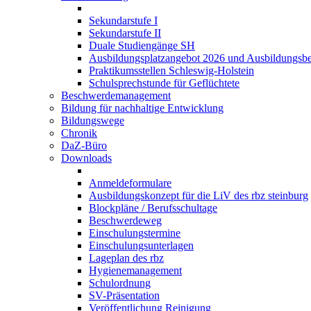
Sekundarstufe I
Sekundarstufe II
Duale Studiengänge SH
Ausbildungsplatzangebot 2026 und Ausbildungsbe
Praktikumsstellen Schleswig-Holstein
Schulsprechstunde für Geflüchtete
Beschwerdemanagement
Bildung für nachhaltige Entwicklung
Bildungswege
Chronik
DaZ-Büro
Downloads
Anmeldeformulare
Ausbildungskonzept für die LiV des rbz steinburg
Blockpläne / Berufsschultage
Beschwerdeweg
Einschulungstermine
Einschulungsunterlagen
Lageplan des rbz
Hygienemanagement
Schulordnung
SV-Präsentation
Veröffentlichung Reinigung