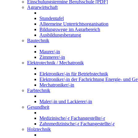
Einschulungstermine Berufsschule [PDF]
Agrarwirtschaft
Stundentafel
Allgemeine Unterrichtsorganisation
Bildungswege im Agrarbereich
Ausbildungsberatung
Bautechnik
Maurer/-in
Zimmerer/-in
Elektrotechnik / Mechatronik
Elektroniker/-in für Betriebstechnik
Elektroniker/-in der Fachrichtung Energie- und G
Mechatroniker/-in
Farbtechnik
Maler/-in und Lackierer/-in
Gesundheit
Medizinische/-r Fachangestellte/-r
Zahnmedizinische/-r Fachangestellte/-r
Holztechnik