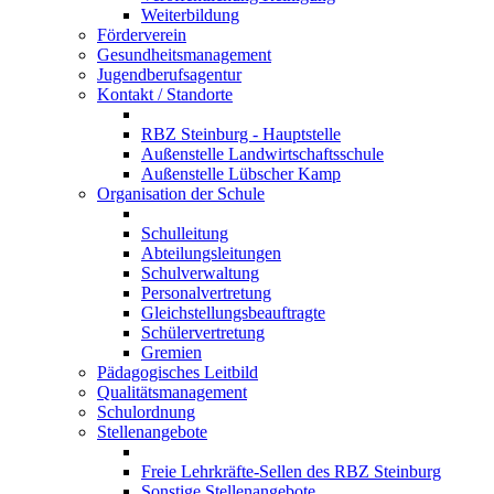
Weiterbildung
Förderverein
Gesundheitsmanagement
Jugendberufsagentur
Kontakt / Standorte
RBZ Steinburg - Hauptstelle
Außenstelle Landwirtschaftsschule
Außenstelle Lübscher Kamp
Organisation der Schule
Schulleitung
Abteilungsleitungen
Schulverwaltung
Personalvertretung
Gleichstellungsbeauftragte
Schülervertretung
Gremien
Pädagogisches Leitbild
Qualitätsmanagement
Schulordnung
Stellenangebote
Freie Lehrkräfte-Sellen des RBZ Steinburg
Sonstige Stellenangebote