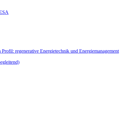
g ESA
m Profil: regenerative Energietechnik und Energiemanagement
egleitend)