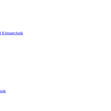
d Klimatechnik
hnik