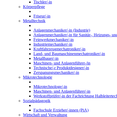
Tischler/-in
Körperpflege
Friseur/-in
Metalltechnik
Anlagenmechaniker/-in (Industrie)
Anlagenmechaniker/-in für Sanitär-, Heizungs- un
Feinwerkmechaniker/-in
Industriemechaniker/-in
Kraftfahrzeugmechatroniker/-in
Land- und Baumaschinenmechatroniker/-in
Metallbauer/-in
Maschinen- und Anlagenführer-/in
Technische/-r Produktdesigner/-in
Zerspanungsmechaniker/-in
Mikrotechnologie
Mikrotechnologe/-in
Maschinen- und Anlagenführer/-in
Werkstoffprüfer/-in der Fachrichtung Halbleitertec
Sozialpädagogik
Fachschule Erzieher/-innen (PiA)
Wirtschaft und Verwaltung