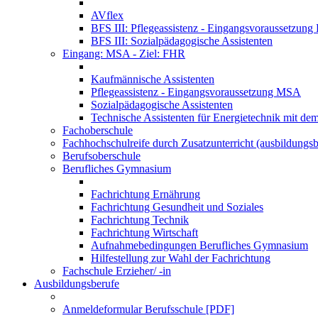
AVflex
BFS III: Pflegeassistenz - Eingangsvoraussetzun
BFS III: Sozialpädagogische Assistenten
Eingang: MSA - Ziel: FHR
Kaufmännische Assistenten
Pflegeassistenz - Eingangsvoraussetzung MSA
Sozialpädagogische Assistenten
Technische Assistenten für Energietechnik mit de
Fachoberschule
Fachhochschulreife durch Zusatzunterricht (ausbildungsb
Berufsoberschule
Berufliches Gymnasium
Fachrichtung Ernährung
Fachrichtung Gesundheit und Soziales
Fachrichtung Technik
Fachrichtung Wirtschaft
Aufnahmebedingungen Berufliches Gymnasium
Hilfestellung zur Wahl der Fachrichtung
Fachschule Erzieher/ -in
Ausbildungsberufe
Anmeldeformular Berufsschule [PDF]