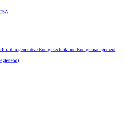
g ESA
m Profil: regenerative Energietechnik und Energiemanagement
egleitend)