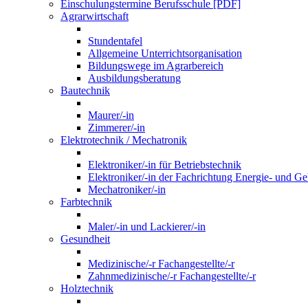
Einschulungstermine Berufsschule [PDF]
Agrarwirtschaft
Stundentafel
Allgemeine Unterrichtsorganisation
Bildungswege im Agrarbereich
Ausbildungsberatung
Bautechnik
Maurer/-in
Zimmerer/-in
Elektrotechnik / Mechatronik
Elektroniker/-in für Betriebstechnik
Elektroniker/-in der Fachrichtung Energie- und G
Mechatroniker/-in
Farbtechnik
Maler/-in und Lackierer/-in
Gesundheit
Medizinische/-r Fachangestellte/-r
Zahnmedizinische/-r Fachangestellte/-r
Holztechnik