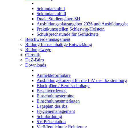
Sekundarstufe I
Sekundarstufe II
Duale Studiengänge SH
Ausbildungsplatzangebot 2026 und Ausbildungsbe
Praktikumsstellen Schleswig-Holstein
Schulsprechstunde für Geflüchtete
Beschwerdemanagement
Bildung für nachhaltige Entwicklung
Bildungswege
Chronik
DaZ-Büro
Downloads
Anmeldeformulare
Ausbildungskonzept für die LiV des rbz steinburg
Blockpläne / Berufsschultage
Beschwerdeweg
Einschulungstermine
Einschulungsunterlagen
Lageplan des rbz
Hygienemanagement
Schulordnung
SV-Präsentation
Veröffentlichung Reinigung