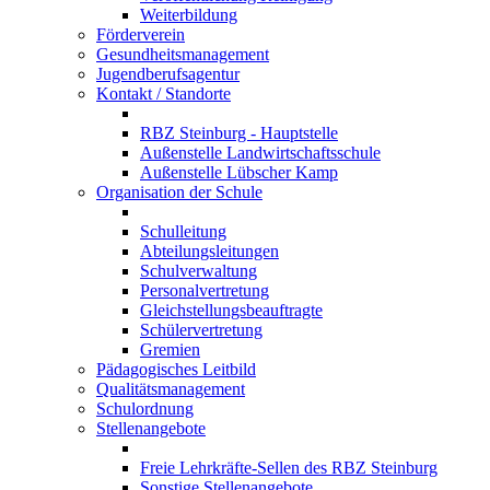
Weiterbildung
Förderverein
Gesundheitsmanagement
Jugendberufsagentur
Kontakt / Standorte
RBZ Steinburg - Hauptstelle
Außenstelle Landwirtschaftsschule
Außenstelle Lübscher Kamp
Organisation der Schule
Schulleitung
Abteilungsleitungen
Schulverwaltung
Personalvertretung
Gleichstellungsbeauftragte
Schülervertretung
Gremien
Pädagogisches Leitbild
Qualitätsmanagement
Schulordnung
Stellenangebote
Freie Lehrkräfte-Sellen des RBZ Steinburg
Sonstige Stellenangebote