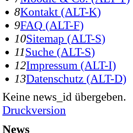
8
K
ontakt
(ALT-K)
9
F
AQ
(ALT-F)
10
S
itemap
(ALT-S)
11
S
uche
(ALT-S)
12
I
mpressum
(ALT-I)
13
D
atenschutz
(ALT-D)
Keine news_id übergeben.
Druckversion
News