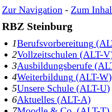
Zur Navigation
-
Zum Inhal
RBZ Steinburg
1
B
erufsvorbereitung
(AL
2
V
ollzeitschulen
(ALT-V
3
A
usbildungsberufe
(AL
4
W
eiterbildung
(ALT-W)
5
U
nsere Schule
(ALT-U)
6
A
ktuelles
(ALT-A)
7
Moodle & Co.
(ALT-T)