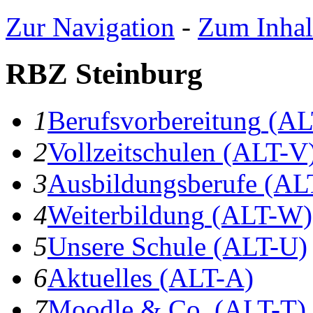
Zur Navigation
-
Zum Inhal
RBZ Steinburg
1
B
erufsvorbereitung
(AL
2
V
ollzeitschulen
(ALT-V
3
A
usbildungsberufe
(AL
4
W
eiterbildung
(ALT-W)
5
U
nsere Schule
(ALT-U)
6
A
ktuelles
(ALT-A)
7
Moodle & Co.
(ALT-T)