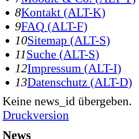
8
K
ontakt
(ALT-K)
9
F
AQ
(ALT-F)
10
S
itemap
(ALT-S)
11
S
uche
(ALT-S)
12
I
mpressum
(ALT-I)
13
D
atenschutz
(ALT-D)
Keine news_id übergeben.
Druckversion
News