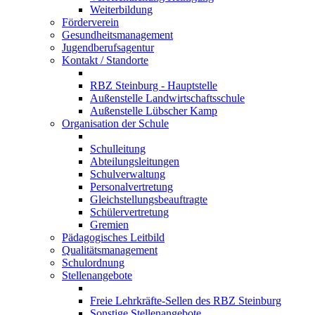
Weiterbildung
Förderverein
Gesundheitsmanagement
Jugendberufsagentur
Kontakt / Standorte
RBZ Steinburg - Hauptstelle
Außenstelle Landwirtschaftsschule
Außenstelle Lübscher Kamp
Organisation der Schule
Schulleitung
Abteilungsleitungen
Schulverwaltung
Personalvertretung
Gleichstellungsbeauftragte
Schülervertretung
Gremien
Pädagogisches Leitbild
Qualitätsmanagement
Schulordnung
Stellenangebote
Freie Lehrkräfte-Sellen des RBZ Steinburg
Sonstige Stellenangebote