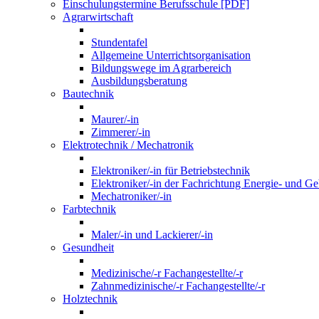
Einschulungstermine Berufsschule [PDF]
Agrarwirtschaft
Stundentafel
Allgemeine Unterrichtsorganisation
Bildungswege im Agrarbereich
Ausbildungsberatung
Bautechnik
Maurer/-in
Zimmerer/-in
Elektrotechnik / Mechatronik
Elektroniker/-in für Betriebstechnik
Elektroniker/-in der Fachrichtung Energie- und G
Mechatroniker/-in
Farbtechnik
Maler/-in und Lackierer/-in
Gesundheit
Medizinische/-r Fachangestellte/-r
Zahnmedizinische/-r Fachangestellte/-r
Holztechnik