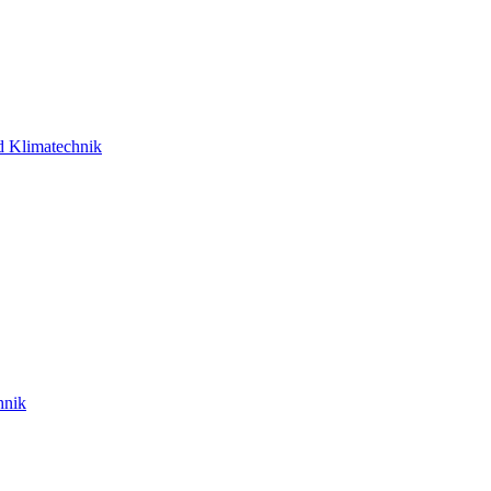
d Klimatechnik
hnik