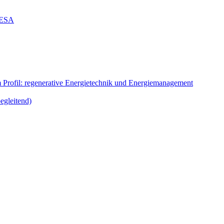
g ESA
m Profil: regenerative Energietechnik und Energiemanagement
egleitend)