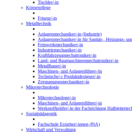
Tischler/-in
Körperpflege
Friseur/-in
Metalltechnik
Anlagenmechaniker/-in (Industrie)
Anlagenmechaniker/-in für Sanitär-, Heizungs- un
Feinwerkmechaniker/-in
Industriemechaniker/-in
Kraftfahrzeugmechatroniker/-in
Land- und Baumaschinenmechatroniker/-in
Metallbauer/-in
Maschinen- und Anlagenführer-/in
Technische/-r Produktdesigner/-in
Zerspanungsmechaniker/-in
Mikrotechnologie
Mikrotechnologe/-in
Maschinen- und Anlagenführer/-in
Werkstoffprüfer/-in der Fachrichtung Halbleitertec
Sozialpädagogik
Fachschule Erzieher/-innen (PiA)
Wirtschaft und Verwaltung