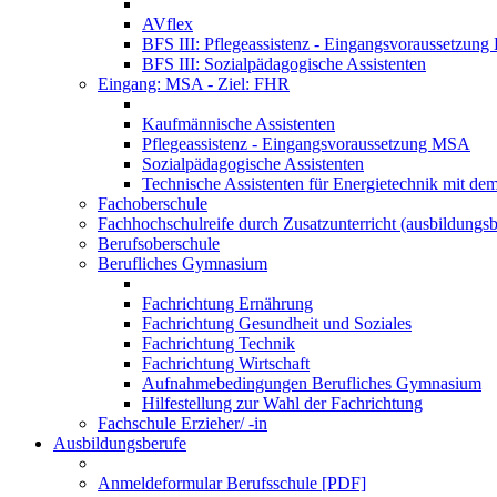
AVflex
BFS III: Pflegeassistenz - Eingangsvoraussetzun
BFS III: Sozialpädagogische Assistenten
Eingang: MSA - Ziel: FHR
Kaufmännische Assistenten
Pflegeassistenz - Eingangsvoraussetzung MSA
Sozialpädagogische Assistenten
Technische Assistenten für Energietechnik mit de
Fachoberschule
Fachhochschulreife durch Zusatzunterricht (ausbildungsb
Berufsoberschule
Berufliches Gymnasium
Fachrichtung Ernährung
Fachrichtung Gesundheit und Soziales
Fachrichtung Technik
Fachrichtung Wirtschaft
Aufnahmebedingungen Berufliches Gymnasium
Hilfestellung zur Wahl der Fachrichtung
Fachschule Erzieher/ -in
Ausbildungsberufe
Anmeldeformular Berufsschule [PDF]