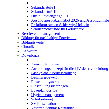
Sekundarstufe I
Sekundarstufe II
Duale Studiengänge SH
Ausbildungsplatzangebot 2026 und Ausbildungsbe
Praktikumsstellen Schleswig-Holstein
Schulsprechstunde für Geflüchtete
Beschwerdemanagement
Bildung für nachhaltige Entwicklung
Bildungswege
Chronik
DaZ-Büro
Downloads
Anmeldeformulare
Ausbildungskonzept für die LiV des rbz steinburg
Blockpläne / Berufsschultage
Beschwerdeweg
Einschulungstermine
Einschulungsunterlagen
Lageplan des rbz
Hygienemanagement
Schulordnung
SV-Präsentation
Veröffentlichung Reinigung