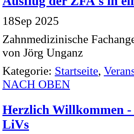
Ausflug der ZFA's in ei
18
Sep
2025
Zahnmedizinische Fachanges
von Jörg Unganz
Kategorie:
Startseite
,
Veran
NACH OBEN
Herzlich Willkommen -
LiVs