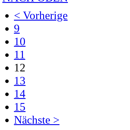
< Vorherige
9
10
11
12
13
14
15
Nächste >