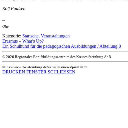
Rolf Paulsen
--
Oltr
Kategorie:
Startseite
,
Veranstaltungen
Erasmus – What’s Up?
Ein Schulhund für die pädagogischen Ausbildungen / Abteilung 8
© 2026 Regionales Berufsbildungszentrum des Kreises Steinburg AöR
https://www.rbz-steinburg.de/aktuelles/news/print.html
DRUCKEN
FENSTER SCHLIESSEN