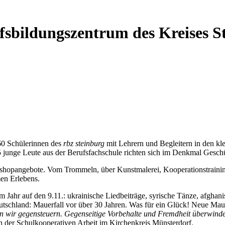
ufsbildungszentrum des Kreises 
60 Schülerinnen des
rbz steinburg
mit Lehrern und Begleitern in den k
junge Leute aus der Berufsfachschule richten sich im Denkmal Geschü
rkshopangebote. Vom Trommeln, über Kunstmalerei, Kooperationstraini
men Erlebens.
m Jahr auf den 9.11.: ukrainische Liedbeiträge, syrische Tänze, afghan
tschland: Mauerfall vor über 30 Jahren. Was für ein Glück! Neue Ma
n wir gegensteuern. Gegenseitige Vorbehalte und Fremdheit überwinde
n der Schulkooperativen Arbeit im Kirchenkreis Münsterdorf.