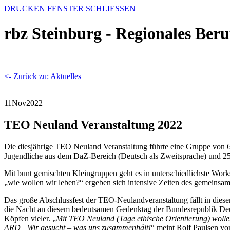
DRUCKEN
FENSTER SCHLIESSEN
rbz Steinburg - Regionales Ber
<- Zurück zu: Aktuelles
11
Nov
2022
TEO Neuland Veranstaltung 2022
Die diesjährige TEO Neuland Veranstaltung führte eine Gruppe von 
Jugendliche aus dem DaZ-Bereich (Deutsch als Zweitsprache) und 25 
Mit bunt gemischten Kleingruppen geht es in unterschiedlichste Wo
„wie wollen wir leben?“ ergeben sich intensive Zeiten des gemeinsa
Das große Abschlussfest der TEO-Neulandveranstaltung fällt in diese
die Nacht an diesem bedeutsamen Gedenktag der Bundesrepublik Deu
Köpfen vieler. „
Mit TEO Neuland (Tage ethische Orientierung) wolle
ARD „Wir gesucht – was uns zusammenhält!
“ meint Rolf Paulsen vo