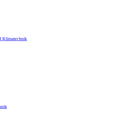
d Klimatechnik
hnik