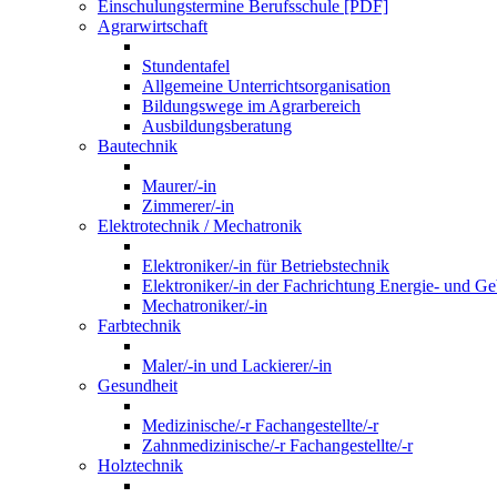
Einschulungstermine Berufsschule [PDF]
Agrarwirtschaft
Stundentafel
Allgemeine Unterrichtsorganisation
Bildungswege im Agrarbereich
Ausbildungsberatung
Bautechnik
Maurer/-in
Zimmerer/-in
Elektrotechnik / Mechatronik
Elektroniker/-in für Betriebstechnik
Elektroniker/-in der Fachrichtung Energie- und G
Mechatroniker/-in
Farbtechnik
Maler/-in und Lackierer/-in
Gesundheit
Medizinische/-r Fachangestellte/-r
Zahnmedizinische/-r Fachangestellte/-r
Holztechnik