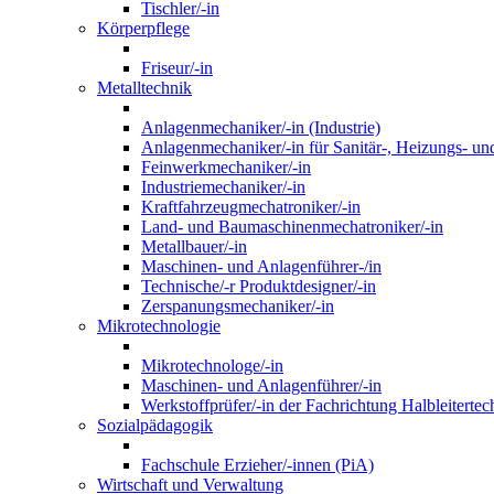
Tischler/-in
Körperpflege
Friseur/-in
Metalltechnik
Anlagenmechaniker/-in (Industrie)
Anlagenmechaniker/-in für Sanitär-, Heizungs- un
Feinwerkmechaniker/-in
Industriemechaniker/-in
Kraftfahrzeugmechatroniker/-in
Land- und Baumaschinenmechatroniker/-in
Metallbauer/-in
Maschinen- und Anlagenführer-/in
Technische/-r Produktdesigner/-in
Zerspanungsmechaniker/-in
Mikrotechnologie
Mikrotechnologe/-in
Maschinen- und Anlagenführer/-in
Werkstoffprüfer/-in der Fachrichtung Halbleitertec
Sozialpädagogik
Fachschule Erzieher/-innen (PiA)
Wirtschaft und Verwaltung