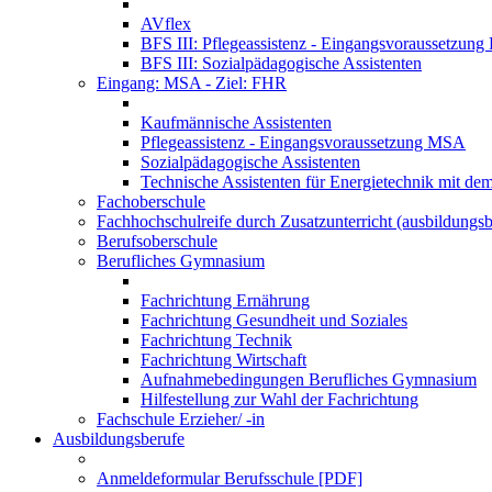
AVflex
BFS III: Pflegeassistenz - Eingangsvoraussetzun
BFS III: Sozialpädagogische Assistenten
Eingang: MSA - Ziel: FHR
Kaufmännische Assistenten
Pflegeassistenz - Eingangsvoraussetzung MSA
Sozialpädagogische Assistenten
Technische Assistenten für Energietechnik mit de
Fachoberschule
Fachhochschulreife durch Zusatzunterricht (ausbildungsb
Berufsoberschule
Berufliches Gymnasium
Fachrichtung Ernährung
Fachrichtung Gesundheit und Soziales
Fachrichtung Technik
Fachrichtung Wirtschaft
Aufnahmebedingungen Berufliches Gymnasium
Hilfestellung zur Wahl der Fachrichtung
Fachschule Erzieher/ -in
Ausbildungsberufe
Anmeldeformular Berufsschule [PDF]