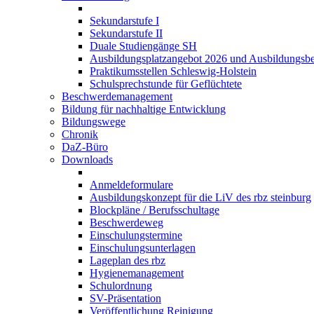
Sekundarstufe I
Sekundarstufe II
Duale Studiengänge SH
Ausbildungsplatzangebot 2026 und Ausbildungsbe
Praktikumsstellen Schleswig-Holstein
Schulsprechstunde für Geflüchtete
Beschwerdemanagement
Bildung für nachhaltige Entwicklung
Bildungswege
Chronik
DaZ-Büro
Downloads
Anmeldeformulare
Ausbildungskonzept für die LiV des rbz steinburg
Blockpläne / Berufsschultage
Beschwerdeweg
Einschulungstermine
Einschulungsunterlagen
Lageplan des rbz
Hygienemanagement
Schulordnung
SV-Präsentation
Veröffentlichung Reinigung