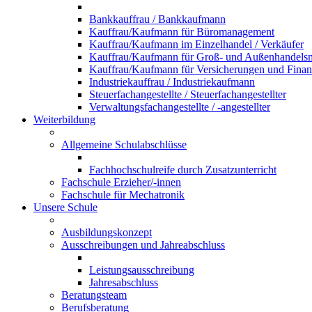
Bankkauffrau / Bankkaufmann
Kauffrau/Kaufmann für Büromanagement
Kauffrau/Kaufmann im Einzelhandel / Verkäufer
Kauffrau/Kaufmann für Groß- und Außenhandel
Kauffrau/Kaufmann für Versicherungen und Fina
Industriekauffrau / Industriekaufmann
Steuerfachangestellte / Steuerfachangestellter
Verwaltungsfachangestellte / -angestellter
Weiterbildung
Allgemeine Schulabschlüsse
Fachhochschulreife durch Zusatzunterricht
Fachschule Erzieher/-innen
Fachschule für Mechatronik
Unsere Schule
Ausbildungskonzept
Ausschreibungen und Jahreabschluss
Leistungsausschreibung
Jahresabschluss
Beratungsteam
Berufsberatung