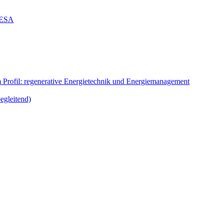
g ESA
m Profil: regenerative Energietechnik und Energiemanagement
egleitend)