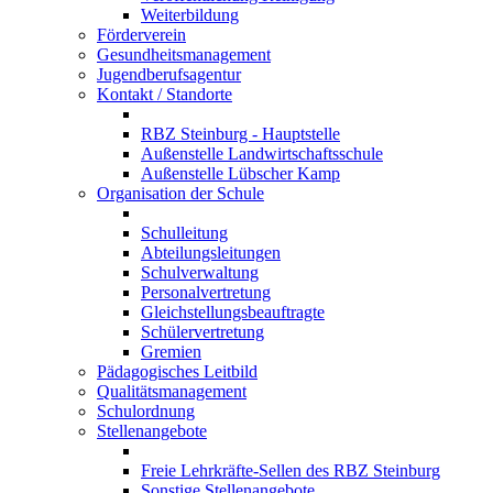
Weiterbildung
Förderverein
Gesundheitsmanagement
Jugendberufsagentur
Kontakt / Standorte
RBZ Steinburg - Hauptstelle
Außenstelle Landwirtschaftsschule
Außenstelle Lübscher Kamp
Organisation der Schule
Schulleitung
Abteilungsleitungen
Schulverwaltung
Personalvertretung
Gleichstellungsbeauftragte
Schülervertretung
Gremien
Pädagogisches Leitbild
Qualitätsmanagement
Schulordnung
Stellenangebote
Freie Lehrkräfte-Sellen des RBZ Steinburg
Sonstige Stellenangebote