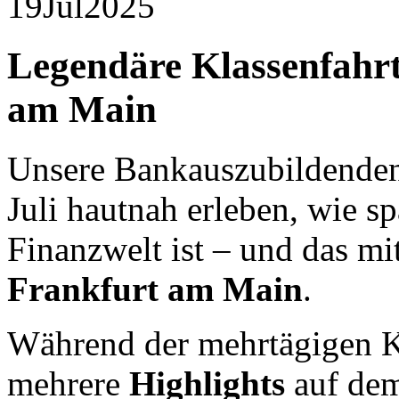
19
Jul
2025
Legendäre Klassenfahr
am Main
Unsere Bankauszubildende
Juli hautnah erleben, wie s
Finanzwelt ist – und das m
Frankfurt am Main
.
Während der mehrtägigen Kl
mehrere
Highlights
auf de