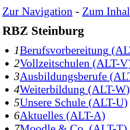
Zur Navigation
-
Zum Inhal
RBZ Steinburg
1
B
erufsvorbereitung
(AL
2
V
ollzeitschulen
(ALT-V
3
A
usbildungsberufe
(AL
4
W
eiterbildung
(ALT-W)
5
U
nsere Schule
(ALT-U)
6
A
ktuelles
(ALT-A)
7
Moodle & Co.
(ALT-T)