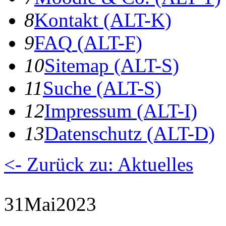
8
K
ontakt
(ALT-K)
9
F
AQ
(ALT-F)
10
S
itemap
(ALT-S)
11
S
uche
(ALT-S)
12
I
mpressum
(ALT-I)
13
D
atenschutz
(ALT-D)
<- Zurück zu: Aktuelles
31
Mai
2023