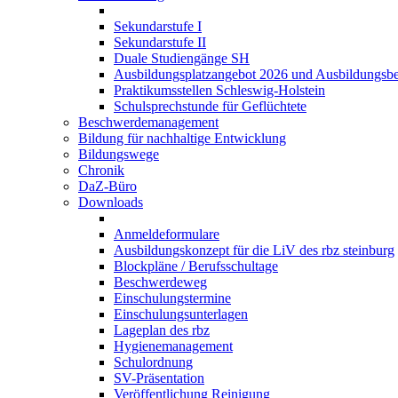
Sekundarstufe I
Sekundarstufe II
Duale Studiengänge SH
Ausbildungsplatzangebot 2026 und Ausbildungsbe
Praktikumsstellen Schleswig-Holstein
Schulsprechstunde für Geflüchtete
Beschwerdemanagement
Bildung für nachhaltige Entwicklung
Bildungswege
Chronik
DaZ-Büro
Downloads
Anmeldeformulare
Ausbildungskonzept für die LiV des rbz steinburg
Blockpläne / Berufsschultage
Beschwerdeweg
Einschulungstermine
Einschulungsunterlagen
Lageplan des rbz
Hygienemanagement
Schulordnung
SV-Präsentation
Veröffentlichung Reinigung