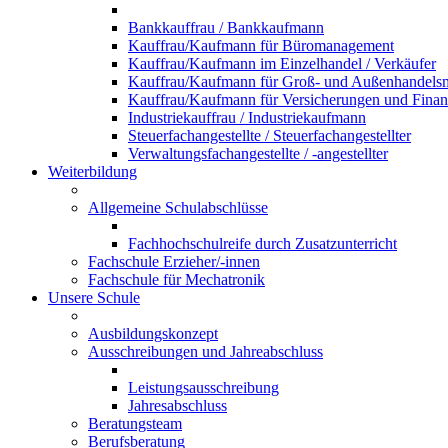
Bankkauffrau / Bankkaufmann
Kauffrau/Kaufmann für Büromanagement
Kauffrau/Kaufmann im Einzelhandel / Verkäufer
Kauffrau/Kaufmann für Groß- und Außenhandel
Kauffrau/Kaufmann für Versicherungen und Fina
Industriekauffrau / Industriekaufmann
Steuerfachangestellte / Steuerfachangestellter
Verwaltungsfachangestellte / -angestellter
Weiterbildung
Allgemeine Schulabschlüsse
Fachhochschulreife durch Zusatzunterricht
Fachschule Erzieher/-innen
Fachschule für Mechatronik
Unsere Schule
Ausbildungskonzept
Ausschreibungen und Jahreabschluss
Leistungsausschreibung
Jahresabschluss
Beratungsteam
Berufsberatung