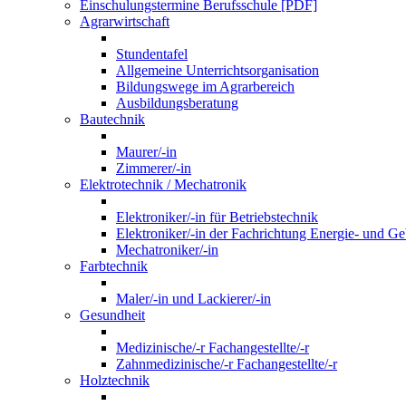
Einschulungstermine Berufsschule [PDF]
Agrarwirtschaft
Stundentafel
Allgemeine Unterrichtsorganisation
Bildungswege im Agrarbereich
Ausbildungsberatung
Bautechnik
Maurer/-in
Zimmerer/-in
Elektrotechnik / Mechatronik
Elektroniker/-in für Betriebstechnik
Elektroniker/-in der Fachrichtung Energie- und G
Mechatroniker/-in
Farbtechnik
Maler/-in und Lackierer/-in
Gesundheit
Medizinische/-r Fachangestellte/-r
Zahnmedizinische/-r Fachangestellte/-r
Holztechnik