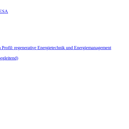
g ESA
m Profil: regenerative Energietechnik und Energiemanagement
egleitend)