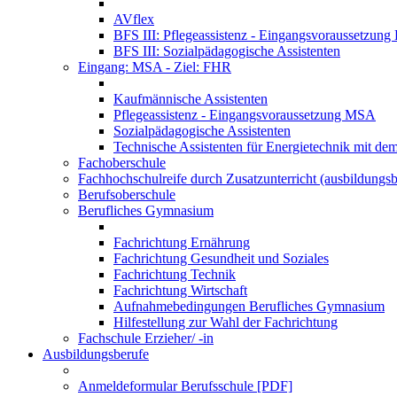
AVflex
BFS III: Pflegeassistenz - Eingangsvoraussetzun
BFS III: Sozialpädagogische Assistenten
Eingang: MSA - Ziel: FHR
Kaufmännische Assistenten
Pflegeassistenz - Eingangsvoraussetzung MSA
Sozialpädagogische Assistenten
Technische Assistenten für Energietechnik mit de
Fachoberschule
Fachhochschulreife durch Zusatzunterricht (ausbildungsb
Berufsoberschule
Berufliches Gymnasium
Fachrichtung Ernährung
Fachrichtung Gesundheit und Soziales
Fachrichtung Technik
Fachrichtung Wirtschaft
Aufnahmebedingungen Berufliches Gymnasium
Hilfestellung zur Wahl der Fachrichtung
Fachschule Erzieher/ -in
Ausbildungsberufe
Anmeldeformular Berufsschule [PDF]