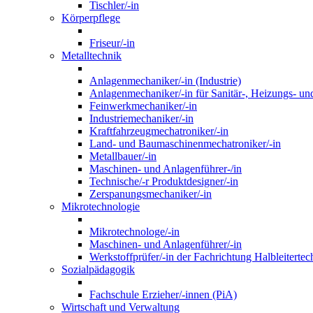
Tischler/-in
Körperpflege
Friseur/-in
Metalltechnik
Anlagenmechaniker/-in (Industrie)
Anlagenmechaniker/-in für Sanitär-, Heizungs- un
Feinwerkmechaniker/-in
Industriemechaniker/-in
Kraftfahrzeugmechatroniker/-in
Land- und Baumaschinenmechatroniker/-in
Metallbauer/-in
Maschinen- und Anlagenführer-/in
Technische/-r Produktdesigner/-in
Zerspanungsmechaniker/-in
Mikrotechnologie
Mikrotechnologe/-in
Maschinen- und Anlagenführer/-in
Werkstoffprüfer/-in der Fachrichtung Halbleitertec
Sozialpädagogik
Fachschule Erzieher/-innen (PiA)
Wirtschaft und Verwaltung