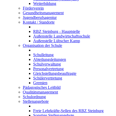
Weiterbildung
Förderverein
Gesundheitsmanagement
Jugendberufsagentur
Kontakt / Standorte
RBZ Steinburg - Hauptstelle
Außenstelle Landwirtschaftsschule
Außenstelle Lübscher Kamp
Organisation der Schule
Schulleitung
Abteilungsleitungen
Schulverwaltung
Personalvertretung
Gleichstellungsbeauftragte
Schülervertretung
Gremien
Pädagogisches Leitbild
Qualitätsmanagement
Schulordnung
Stellenangebote
Freie Lehrkräfte-Sellen des RBZ Steinburg
Sonstige Stellenangebote