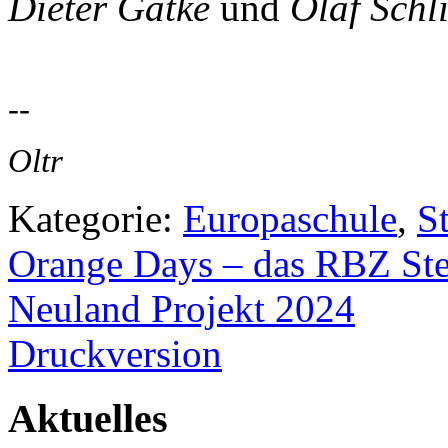
Dieter Gatke
und
Olaf Schl
--
Oltr
Kategorie:
Europaschule
,
St
Orange Days – das RBZ Stei
Neuland Projekt 2024
Druckversion
Aktuelles