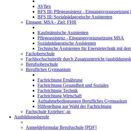
AVflex
BFS III: Pflegeassistenz - Eingangsvoraussetzun
BFS III: Sozialpädagogische Assistenten
Eingang: MSA - Ziel: FHR
Kaufmännische Assistenten
Pflegeassistenz - Eingangsvoraussetzung MSA
Sozialpädagogische Assistenten
Technische Assistenten für Energietechnik mit de
Fachoberschule
Fachhochschulreife durch Zusatzunterricht (ausbildungsb
Berufsoberschule
Berufliches Gymnasium
Fachrichtung Ernährung
Fachrichtung Gesundheit und Soziales
Fachrichtung Technik
Fachrichtung Wirtschaft
Aufnahmebedingungen Berufliches Gymnasium
Hilfestellung zur Wahl der Fachrichtung
Fachschule Erzieher/ -in
Ausbildungsberufe
Anmeldeformular Berufsschule [PDF]