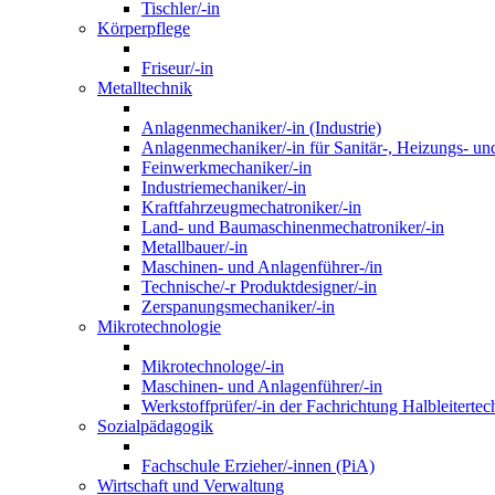
Tischler/-in
Körperpflege
Friseur/-in
Metalltechnik
Anlagenmechaniker/-in (Industrie)
Anlagenmechaniker/-in für Sanitär-, Heizungs- un
Feinwerkmechaniker/-in
Industriemechaniker/-in
Kraftfahrzeugmechatroniker/-in
Land- und Baumaschinenmechatroniker/-in
Metallbauer/-in
Maschinen- und Anlagenführer-/in
Technische/-r Produktdesigner/-in
Zerspanungsmechaniker/-in
Mikrotechnologie
Mikrotechnologe/-in
Maschinen- und Anlagenführer/-in
Werkstoffprüfer/-in der Fachrichtung Halbleitertec
Sozialpädagogik
Fachschule Erzieher/-innen (PiA)
Wirtschaft und Verwaltung