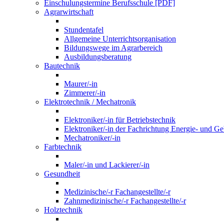
Einschulungstermine Berufsschule [PDF]
Agrarwirtschaft
Stundentafel
Allgemeine Unterrichtsorganisation
Bildungswege im Agrarbereich
Ausbildungsberatung
Bautechnik
Maurer/-in
Zimmerer/-in
Elektrotechnik / Mechatronik
Elektroniker/-in für Betriebstechnik
Elektroniker/-in der Fachrichtung Energie- und G
Mechatroniker/-in
Farbtechnik
Maler/-in und Lackierer/-in
Gesundheit
Medizinische/-r Fachangestellte/-r
Zahnmedizinische/-r Fachangestellte/-r
Holztechnik