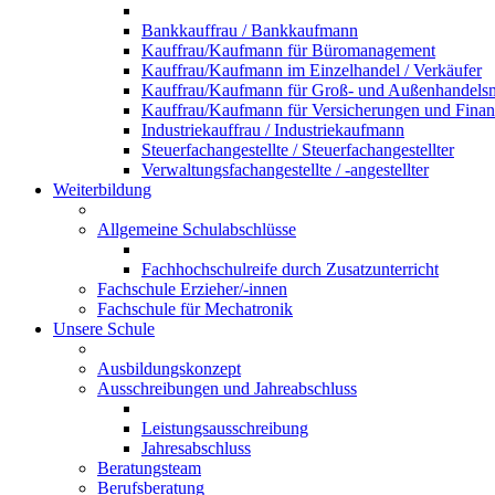
Bankkauffrau / Bankkaufmann
Kauffrau/Kaufmann für Büromanagement
Kauffrau/Kaufmann im Einzelhandel / Verkäufer
Kauffrau/Kaufmann für Groß- und Außenhandel
Kauffrau/Kaufmann für Versicherungen und Fina
Industriekauffrau / Industriekaufmann
Steuerfachangestellte / Steuerfachangestellter
Verwaltungsfachangestellte / -angestellter
Weiterbildung
Allgemeine Schulabschlüsse
Fachhochschulreife durch Zusatzunterricht
Fachschule Erzieher/-innen
Fachschule für Mechatronik
Unsere Schule
Ausbildungskonzept
Ausschreibungen und Jahreabschluss
Leistungsausschreibung
Jahresabschluss
Beratungsteam
Berufsberatung