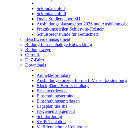
Sekundarstufe I
Sekundarstufe II
Duale Studiengänge SH
Ausbildungsplatzangebot 2026 und Ausbildungsbe
Praktikumsstellen Schleswig-Holstein
Schulsprechstunde für Geflüchtete
Beschwerdemanagement
Bildung für nachhaltige Entwicklung
Bildungswege
Chronik
DaZ-Büro
Downloads
Anmeldeformulare
Ausbildungskonzept für die LiV des rbz steinburg
Blockpläne / Berufsschultage
Beschwerdeweg
Einschulungstermine
Einschulungsunterlagen
Lageplan des rbz
Hygienemanagement
Schulordnung
SV-Präsentation
Veröffentlichung Reinigung