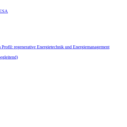
g ESA
m Profil: regenerative Energietechnik und Energiemanagement
egleitend)