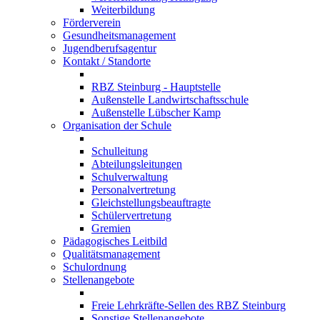
Weiterbildung
Förderverein
Gesundheitsmanagement
Jugendberufsagentur
Kontakt / Standorte
RBZ Steinburg - Hauptstelle
Außenstelle Landwirtschaftsschule
Außenstelle Lübscher Kamp
Organisation der Schule
Schulleitung
Abteilungsleitungen
Schulverwaltung
Personalvertretung
Gleichstellungsbeauftragte
Schülervertretung
Gremien
Pädagogisches Leitbild
Qualitätsmanagement
Schulordnung
Stellenangebote
Freie Lehrkräfte-Sellen des RBZ Steinburg
Sonstige Stellenangebote