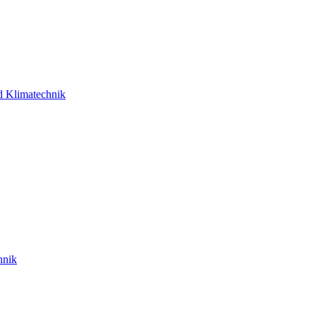
d Klimatechnik
hnik