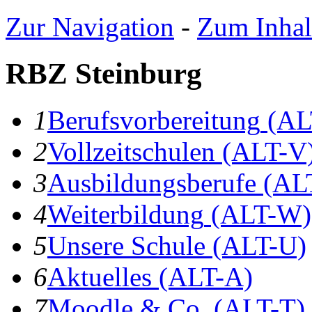
Zur Navigation
-
Zum Inhal
RBZ Steinburg
1
B
erufsvorbereitung
(AL
2
V
ollzeitschulen
(ALT-V
3
A
usbildungsberufe
(AL
4
W
eiterbildung
(ALT-W)
5
U
nsere Schule
(ALT-U)
6
A
ktuelles
(ALT-A)
7
Moodle & Co.
(ALT-T)