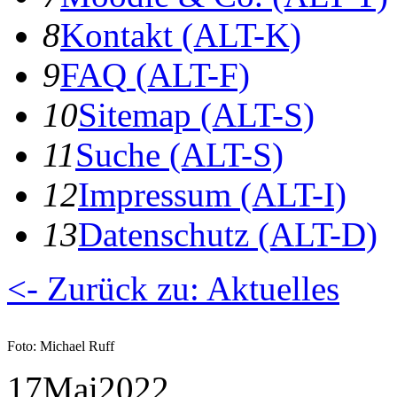
8
K
ontakt
(ALT-K)
9
F
AQ
(ALT-F)
10
S
itemap
(ALT-S)
11
S
uche
(ALT-S)
12
I
mpressum
(ALT-I)
13
D
atenschutz
(ALT-D)
<- Zurück zu: Aktuelles
Foto: Michael Ruff
17
Mai
2022