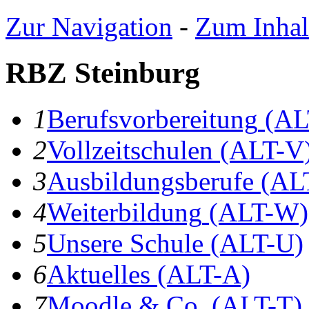
Zur Navigation
-
Zum Inhal
RBZ Steinburg
1
B
erufsvorbereitung
(AL
2
V
ollzeitschulen
(ALT-V
3
A
usbildungsberufe
(AL
4
W
eiterbildung
(ALT-W)
5
U
nsere Schule
(ALT-U)
6
A
ktuelles
(ALT-A)
7
Moodle & Co.
(ALT-T)