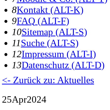
8
K
ontakt
(ALT-K)
9
F
AQ
(ALT-F)
10
S
itemap
(ALT-S)
11
S
uche
(ALT-S)
12
I
mpressum
(ALT-I)
13
D
atenschutz
(ALT-D)
<- Zurück zu: Aktuelles
25
Apr
2024