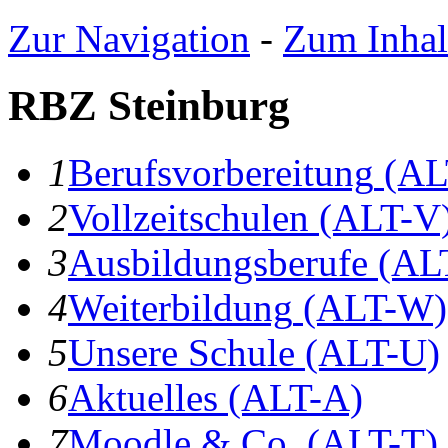
Zur Navigation
-
Zum Inhal
RBZ Steinburg
1
B
erufsvorbereitung
(AL
2
V
ollzeitschulen
(ALT-V
3
A
usbildungsberufe
(AL
4
W
eiterbildung
(ALT-W)
5
U
nsere Schule
(ALT-U)
6
A
ktuelles
(ALT-A)
7
Moodle & Co.
(ALT-T)