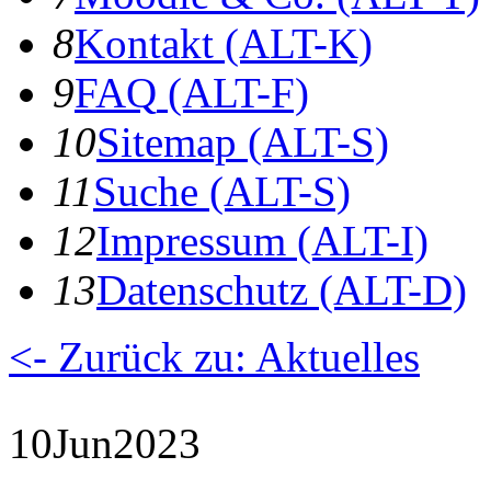
8
K
ontakt
(ALT-K)
9
F
AQ
(ALT-F)
10
S
itemap
(ALT-S)
11
S
uche
(ALT-S)
12
I
mpressum
(ALT-I)
13
D
atenschutz
(ALT-D)
<- Zurück zu: Aktuelles
10
Jun
2023