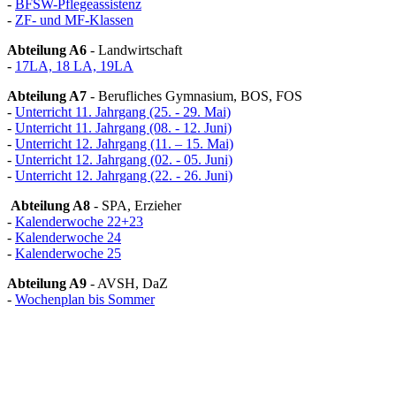
-
BFSW-Pflegeassistenz
-
ZF- und MF-Klassen
Abteilung A6
- Landwirtschaft
-
17LA, 18 LA, 19LA
Abteilung A7
- Berufliches Gymnasium, BOS, FOS
-
Unterricht 11. Jahrgang (25. - 29. Mai)
-
Unterricht 11. Jahrgang (08. - 12. Juni)
-
Unterricht 12. Jahrgang (11. – 15. Mai)
-
Unterricht 12. Jahrgang (02. - 05. Juni)
-
Unterricht 12. Jahrgang (22. - 26. Juni)
Abteilung A8
- SPA, Erzieher
-
Kalenderwoche 22+23
-
Kalenderwoche 24
-
Kalenderwoche 25
Abteilung A9
- AVSH, DaZ
-
Wochenplan bis Sommer