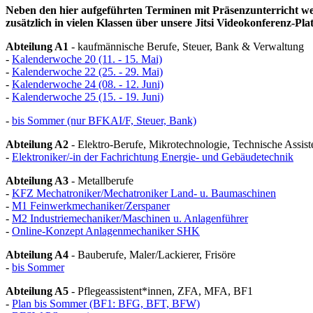
Neben den hier aufgeführten Terminen mit Präsenzunterricht we
zusätzlich in vielen Klassen über unsere Jitsi Videokonferenz-Pla
Abteilung A1
- kaufmännische Berufe, Steuer, Bank & Verwaltung
-
Kalenderwoche 20 (11. - 15. Mai)
-
Kalenderwoche 22 (25. - 29. Mai)
-
Kalenderwoche 24 (08. - 12. Juni)
-
Kalenderwoche 25 (15. - 19. Juni)
-
bis Sommer (nur BFKAI/F, Steuer, Bank)
Abteilung A2
- Elektro-Berufe, Mikrotechnologie, Technische Assist
-
Elektroniker/-in der Fachrichtung Energie- und Gebäudetechnik
Abteilung A3
- Metallberufe
-
KFZ Mechatroniker/Mechatroniker Land- u. Baumaschinen
-
M1 Feinwerkmechaniker/Zerspaner
-
M2 Industriemechaniker/Maschinen u. Anlagenführer
-
Online-Konzept Anlagenmechaniker SHK
Abteilung A4
- Bauberufe, Maler/Lackierer, Frisöre
-
bis Sommer
Abteilung A5
- Pflegeassistent*innen, ZFA, MFA, BF1
-
Plan bis Sommer (BF1: BFG, BFT, BFW)