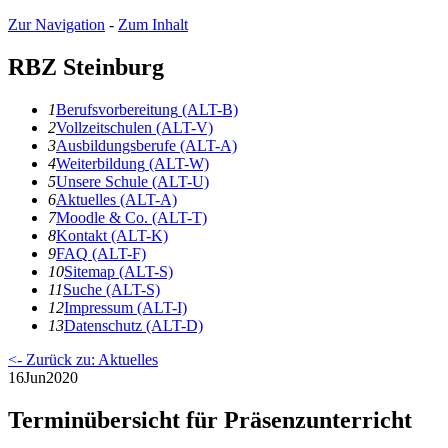
Zur Navigation
-
Zum Inhalt
RBZ Steinburg
1
B
erufsvorbereitung
(ALT-B)
2
V
ollzeitschulen
(ALT-V)
3
A
usbildungsberufe
(ALT-A)
4
W
eiterbildung
(ALT-W)
5
U
nsere Schule
(ALT-U)
6
A
ktuelles
(ALT-A)
7
Moodle & Co.
(ALT-T)
8
K
ontakt
(ALT-K)
9
F
AQ
(ALT-F)
10
S
itemap
(ALT-S)
11
S
uche
(ALT-S)
12
I
mpressum
(ALT-I)
13
D
atenschutz
(ALT-D)
<- Zurück zu: Aktuelles
16
Jun
2020
Terminübersicht für Präsenzunterricht