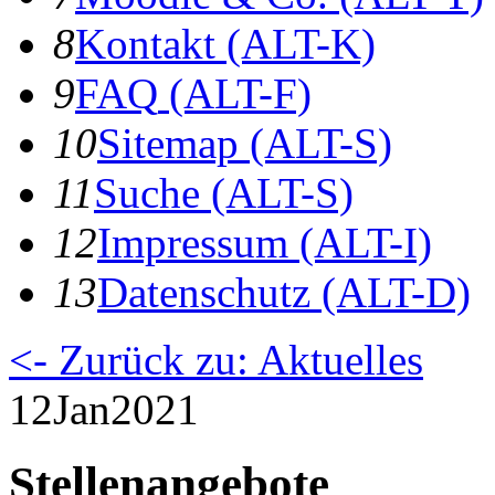
8
K
ontakt
(ALT-K)
9
F
AQ
(ALT-F)
10
S
itemap
(ALT-S)
11
S
uche
(ALT-S)
12
I
mpressum
(ALT-I)
13
D
atenschutz
(ALT-D)
<- Zurück zu: Aktuelles
12
Jan
2021
Stellenangebote