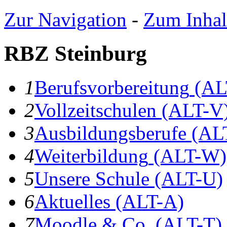
Zur Navigation
-
Zum Inhal
RBZ Steinburg
1
B
erufsvorbereitung
(AL
2
V
ollzeitschulen
(ALT-V
3
A
usbildungsberufe
(AL
4
W
eiterbildung
(ALT-W)
5
U
nsere Schule
(ALT-U)
6
A
ktuelles
(ALT-A)
7
Moodle & Co.
(ALT-T)