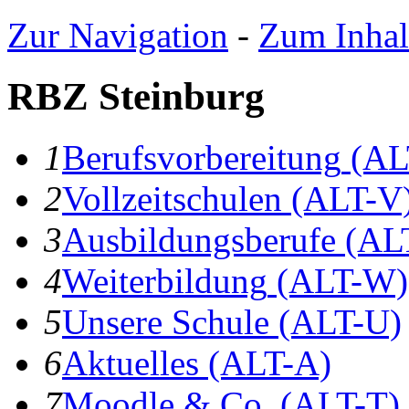
Zur Navigation
-
Zum Inhal
RBZ Steinburg
1
B
erufsvorbereitung
(AL
2
V
ollzeitschulen
(ALT-V
3
A
usbildungsberufe
(AL
4
W
eiterbildung
(ALT-W)
5
U
nsere Schule
(ALT-U)
6
A
ktuelles
(ALT-A)
7
Moodle & Co.
(ALT-T)