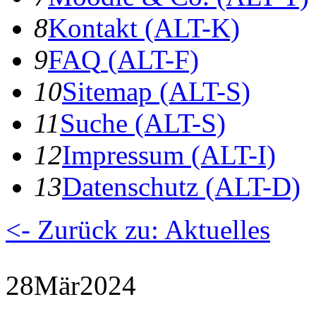
8
K
ontakt
(ALT-K)
9
F
AQ
(ALT-F)
10
S
itemap
(ALT-S)
11
S
uche
(ALT-S)
12
I
mpressum
(ALT-I)
13
D
atenschutz
(ALT-D)
<- Zurück zu: Aktuelles
28
Mär
2024