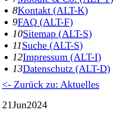
8
K
ontakt
(ALT-K)
9
F
AQ
(ALT-F)
10
S
itemap
(ALT-S)
11
S
uche
(ALT-S)
12
I
mpressum
(ALT-I)
13
D
atenschutz
(ALT-D)
<- Zurück zu: Aktuelles
21
Jun
2024