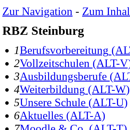
Zur Navigation
-
Zum Inhal
RBZ Steinburg
1
B
erufsvorbereitung
(AL
2
V
ollzeitschulen
(ALT-V
3
A
usbildungsberufe
(AL
4
W
eiterbildung
(ALT-W)
5
U
nsere Schule
(ALT-U)
6
A
ktuelles
(ALT-A)
7
Moodle & Co.
(ALT-T)