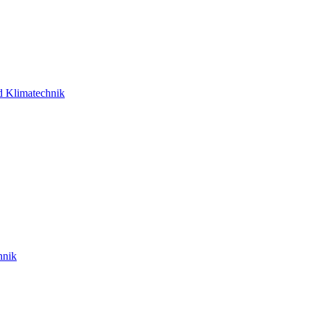
d Klimatechnik
hnik