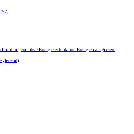
g ESA
m Profil: regenerative Energietechnik und Energiemanagement
egleitend)