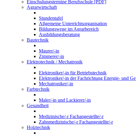
Einschulungstermine Berufsschule [PDF]
Agrarwirtschaft
Stundentafel
Allgemeine Unterrichtsorganisation
Bildungswege im Agrarbereich
Ausbildungsberatung
Bautechnik
Maurer/-in
Zimmerer/-in
Elektrotechnik / Mechatronik
Elektroniker/-in für Betriebstechnik
Elektroniker/-in der Fachrichtung Energie- und G
Mechatroniker/-in
Farbtechnik
Maler/-in und Lackierer/-in
Gesundheit
Medizinische/-r Fachangestellte/-r
Zahnmedizinische/-r Fachangestellte/-r
Holztechnik