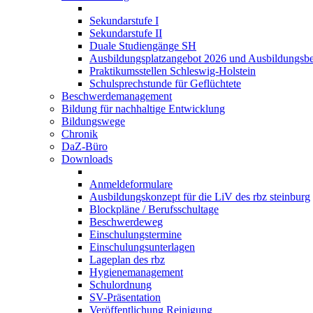
Sekundarstufe I
Sekundarstufe II
Duale Studiengänge SH
Ausbildungsplatzangebot 2026 und Ausbildungsbe
Praktikumsstellen Schleswig-Holstein
Schulsprechstunde für Geflüchtete
Beschwerdemanagement
Bildung für nachhaltige Entwicklung
Bildungswege
Chronik
DaZ-Büro
Downloads
Anmeldeformulare
Ausbildungskonzept für die LiV des rbz steinburg
Blockpläne / Berufsschultage
Beschwerdeweg
Einschulungstermine
Einschulungsunterlagen
Lageplan des rbz
Hygienemanagement
Schulordnung
SV-Präsentation
Veröffentlichung Reinigung