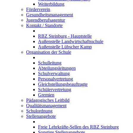
Weiterbildung
Förderverein
Gesundheitsmanagement
Jugendberufsagentur
Kontakt / Standorte
RBZ Steinburg - Hauptstelle
Außenstelle Landwirtschaftsschule
Außenstelle Lübscher Kamp
Organisation der Schule
Schulleitung
Abteilungsleitungen
Schulverwaltung
Personalvertretung
Gleichstellungsbeauftragte
Schülervertretung
Gremien
Pädagogisches Leitbild
Qualitätsmanagement
Schulordnung
Stellenangebote
Freie Lehrkräfte-Sellen des RBZ Steinburg
Sonstige Stellenangebote