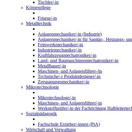
Tischler/-in
Körperpflege
Friseur/-in
Metalltechnik
Anlagenmechaniker/-in (Industrie)
Anlagenmechaniker/-in für Sanitär-, Heizungs- un
Feinwerkmechaniker/-in
Industriemechaniker/-in
Kraftfahrzeugmechatroniker/-in
Land- und Baumaschinenmechatroniker/-in
Metallbauer/-in
Maschinen- und Anlagenführer-/in
Technische/-r Produktdesigner/-in
Zerspanungsmechaniker/-in
Mikrotechnologie
Mikrotechnologe/-in
Maschinen- und Anlagenführer/-in
Werkstoffprüfer/-in der Fachrichtung Halbleitertec
Sozialpädagogik
Fachschule Erzieher/-innen (PiA)
Wirtschaft und Verwaltung