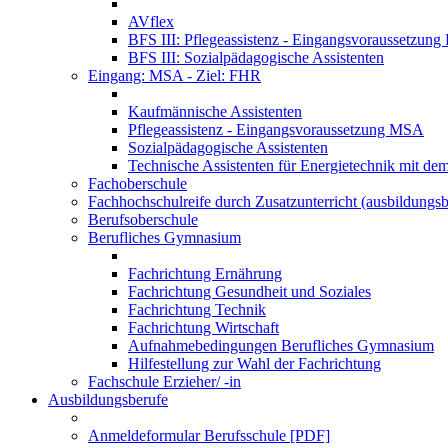
AVflex
BFS III: Pflegeassistenz - Eingangsvoraussetzun
BFS III: Sozialpädagogische Assistenten
Eingang: MSA - Ziel: FHR
Kaufmännische Assistenten
Pflegeassistenz - Eingangsvoraussetzung MSA
Sozialpädagogische Assistenten
Technische Assistenten für Energietechnik mit de
Fachoberschule
Fachhochschulreife durch Zusatzunterricht (ausbildungsb
Berufsoberschule
Berufliches Gymnasium
Fachrichtung Ernährung
Fachrichtung Gesundheit und Soziales
Fachrichtung Technik
Fachrichtung Wirtschaft
Aufnahmebedingungen Berufliches Gymnasium
Hilfestellung zur Wahl der Fachrichtung
Fachschule Erzieher/ -in
Ausbildungsberufe
Anmeldeformular Berufsschule [PDF]