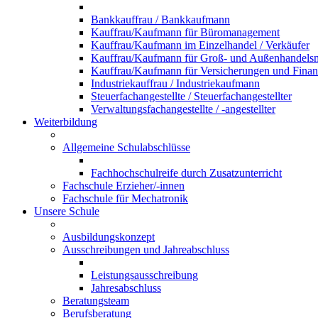
Bankkauffrau / Bankkaufmann
Kauffrau/Kaufmann für Büromanagement
Kauffrau/Kaufmann im Einzelhandel / Verkäufer
Kauffrau/Kaufmann für Groß- und Außenhandel
Kauffrau/Kaufmann für Versicherungen und Fina
Industriekauffrau / Industriekaufmann
Steuerfachangestellte / Steuerfachangestellter
Verwaltungsfachangestellte / -angestellter
Weiterbildung
Allgemeine Schulabschlüsse
Fachhochschulreife durch Zusatzunterricht
Fachschule Erzieher/-innen
Fachschule für Mechatronik
Unsere Schule
Ausbildungskonzept
Ausschreibungen und Jahreabschluss
Leistungsausschreibung
Jahresabschluss
Beratungsteam
Berufsberatung