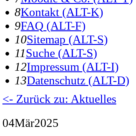
8
K
ontakt
(ALT-K)
9
F
AQ
(ALT-F)
10
S
itemap
(ALT-S)
11
S
uche
(ALT-S)
12
I
mpressum
(ALT-I)
13
D
atenschutz
(ALT-D)
<- Zurück zu: Aktuelles
04
Mär
2025