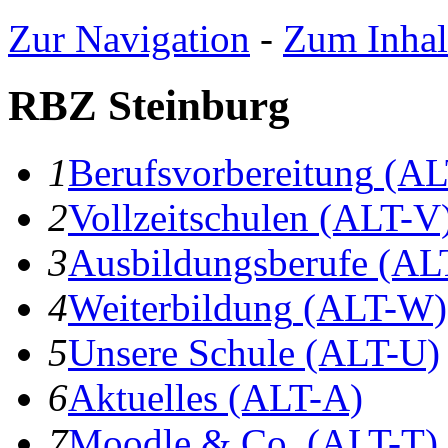
Zur Navigation
-
Zum Inhal
RBZ Steinburg
1
B
erufsvorbereitung
(AL
2
V
ollzeitschulen
(ALT-V
3
A
usbildungsberufe
(AL
4
W
eiterbildung
(ALT-W)
5
U
nsere Schule
(ALT-U)
6
A
ktuelles
(ALT-A)
7
Moodle & Co.
(ALT-T)