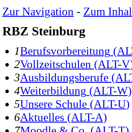
Zur Navigation
-
Zum Inhal
RBZ Steinburg
1
B
erufsvorbereitung
(AL
2
V
ollzeitschulen
(ALT-V
3
A
usbildungsberufe
(AL
4
W
eiterbildung
(ALT-W)
5
U
nsere Schule
(ALT-U)
6
A
ktuelles
(ALT-A)
7
Moodle & Co.
(ALT-T)