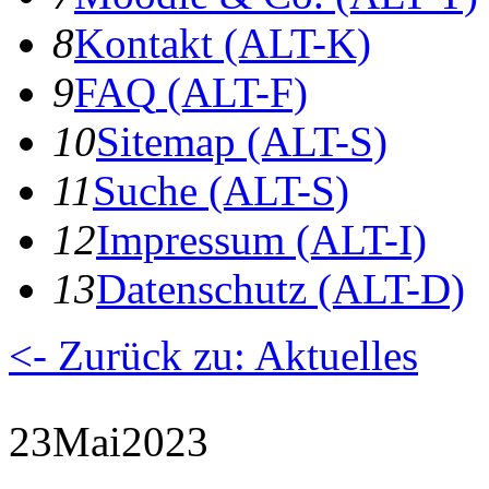
8
K
ontakt
(ALT-K)
9
F
AQ
(ALT-F)
10
S
itemap
(ALT-S)
11
S
uche
(ALT-S)
12
I
mpressum
(ALT-I)
13
D
atenschutz
(ALT-D)
<- Zurück zu: Aktuelles
23
Mai
2023