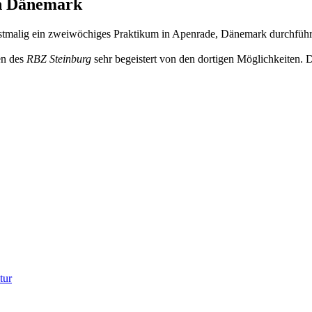
in Dänemark
rstmalig ein zweiwöchiges Praktikum in Apenrade, Dänemark durchführ
en des
RBZ Steinburg
sehr begeistert von den dortigen Möglichkeiten. D
tur