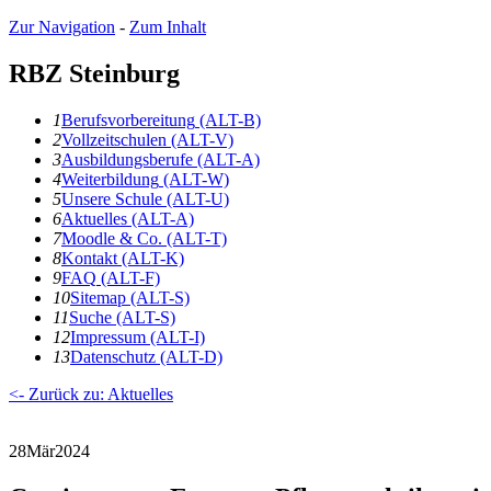
Zur Navigation
-
Zum Inhalt
RBZ Steinburg
1
B
erufsvorbereitung
(ALT-B)
2
V
ollzeitschulen
(ALT-V)
3
A
usbildungsberufe
(ALT-A)
4
W
eiterbildung
(ALT-W)
5
U
nsere Schule
(ALT-U)
6
A
ktuelles
(ALT-A)
7
Moodle & Co.
(ALT-T)
8
K
ontakt
(ALT-K)
9
F
AQ
(ALT-F)
10
S
itemap
(ALT-S)
11
S
uche
(ALT-S)
12
I
mpressum
(ALT-I)
13
D
atenschutz
(ALT-D)
<- Zurück zu: Aktuelles
28
Mär
2024