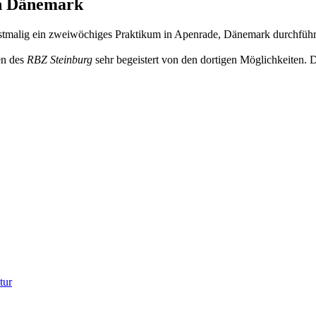
in Dänemark
rstmalig ein zweiwöchiges Praktikum in Apenrade, Dänemark durchführ
en des
RBZ Steinburg
sehr begeistert von den dortigen Möglichkeiten. D
tur