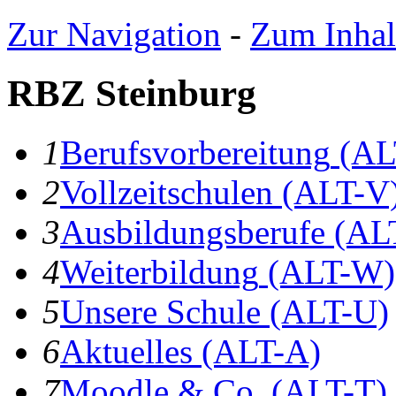
Zur Navigation
-
Zum Inhal
RBZ Steinburg
1
B
erufsvorbereitung
(AL
2
V
ollzeitschulen
(ALT-V
3
A
usbildungsberufe
(AL
4
W
eiterbildung
(ALT-W)
5
U
nsere Schule
(ALT-U)
6
A
ktuelles
(ALT-A)
7
Moodle & Co.
(ALT-T)