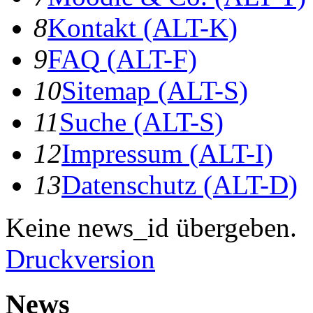
8
K
ontakt
(ALT-K)
9
F
AQ
(ALT-F)
10
S
itemap
(ALT-S)
11
S
uche
(ALT-S)
12
I
mpressum
(ALT-I)
13
D
atenschutz
(ALT-D)
Keine news_id übergeben.
Druckversion
News