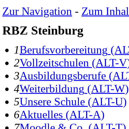
Zur Navigation
-
Zum Inhal
RBZ Steinburg
1
B
erufsvorbereitung
(AL
2
V
ollzeitschulen
(ALT-V
3
A
usbildungsberufe
(AL
4
W
eiterbildung
(ALT-W)
5
U
nsere Schule
(ALT-U)
6
A
ktuelles
(ALT-A)
7
Moodle & Co.
(ALT-T)