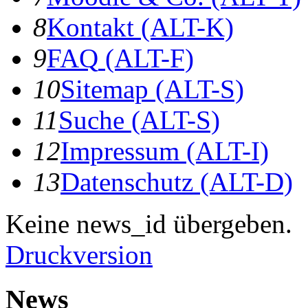
8
K
ontakt
(ALT-K)
9
F
AQ
(ALT-F)
10
S
itemap
(ALT-S)
11
S
uche
(ALT-S)
12
I
mpressum
(ALT-I)
13
D
atenschutz
(ALT-D)
Keine news_id übergeben.
Druckversion
News