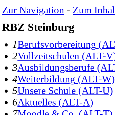
Zur Navigation
-
Zum Inhal
RBZ Steinburg
1
B
erufsvorbereitung
(AL
2
V
ollzeitschulen
(ALT-V
3
A
usbildungsberufe
(AL
4
W
eiterbildung
(ALT-W)
5
U
nsere Schule
(ALT-U)
6
A
ktuelles
(ALT-A)
7
Moodle & Co.
(ALT-T)