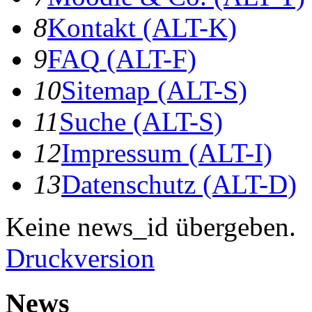
8
K
ontakt
(ALT-K)
9
F
AQ
(ALT-F)
10
S
itemap
(ALT-S)
11
S
uche
(ALT-S)
12
I
mpressum
(ALT-I)
13
D
atenschutz
(ALT-D)
Keine news_id übergeben.
Druckversion
News