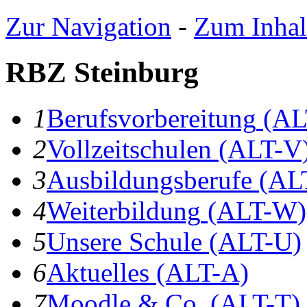
Zur Navigation
-
Zum Inhal
RBZ Steinburg
1
B
erufsvorbereitung
(AL
2
V
ollzeitschulen
(ALT-V
3
A
usbildungsberufe
(AL
4
W
eiterbildung
(ALT-W)
5
U
nsere Schule
(ALT-U)
6
A
ktuelles
(ALT-A)
7
Moodle & Co.
(ALT-T)