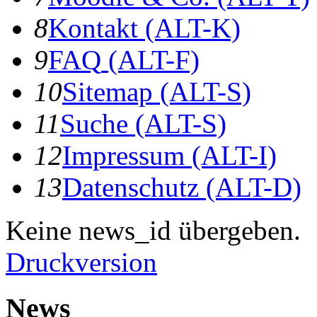
8
K
ontakt
(ALT-K)
9
F
AQ
(ALT-F)
10
S
itemap
(ALT-S)
11
S
uche
(ALT-S)
12
I
mpressum
(ALT-I)
13
D
atenschutz
(ALT-D)
Keine news_id übergeben.
Druckversion
News