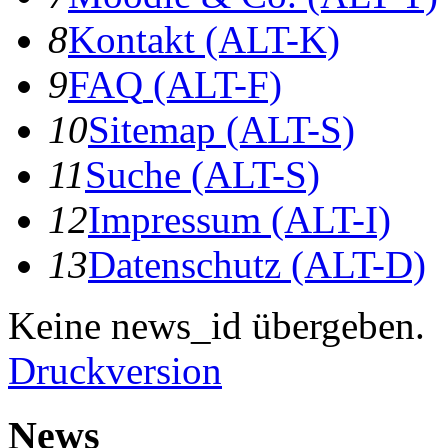
8
K
ontakt
(ALT-K)
9
F
AQ
(ALT-F)
10
S
itemap
(ALT-S)
11
S
uche
(ALT-S)
12
I
mpressum
(ALT-I)
13
D
atenschutz
(ALT-D)
Keine news_id übergeben.
Druckversion
News