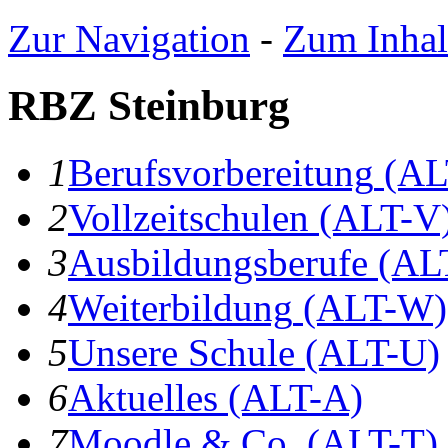
Zur Navigation
-
Zum Inhal
RBZ Steinburg
1
B
erufsvorbereitung
(AL
2
V
ollzeitschulen
(ALT-V
3
A
usbildungsberufe
(AL
4
W
eiterbildung
(ALT-W)
5
U
nsere Schule
(ALT-U)
6
A
ktuelles
(ALT-A)
7
Moodle & Co.
(ALT-T)