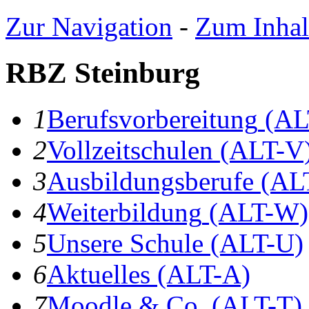
Zur Navigation
-
Zum Inhal
RBZ Steinburg
1
B
erufsvorbereitung
(AL
2
V
ollzeitschulen
(ALT-V
3
A
usbildungsberufe
(AL
4
W
eiterbildung
(ALT-W)
5
U
nsere Schule
(ALT-U)
6
A
ktuelles
(ALT-A)
7
Moodle & Co.
(ALT-T)