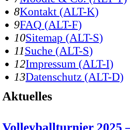
8
K
ontakt
(ALT-K)
9
F
AQ
(ALT-F)
10
S
itemap
(ALT-S)
11
S
uche
(ALT-S)
12
I
mpressum
(ALT-I)
13
D
atenschutz
(ALT-D)
Aktuelles
Volleyballturnier 2025