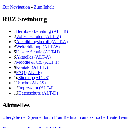
Zur Navigation
-
Zum Inhalt
RBZ Steinburg
1
B
erufsvorbereitung
(ALT-B)
2
V
ollzeitschulen
(ALT-V)
3
A
usbildungsberufe
(ALT-A)
4
W
eiterbildung
(ALT-W)
5
U
nsere Schule
(ALT-U)
6
A
ktuelles
(ALT-A)
7
Moodle & Co.
(ALT-T)
8
K
ontakt
(ALT-K)
9
F
AQ
(ALT-F)
10
S
itemap
(ALT-S)
11
S
uche
(ALT-S)
12
I
mpressum
(ALT-I)
13
D
atenschutz
(ALT-D)
Aktuelles
Übergabe der Spende durch Frau Bellmann an das hocherfreute Team 