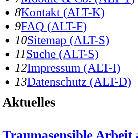
8
K
ontakt
(ALT-K)
9
F
AQ
(ALT-F)
10
S
itemap
(ALT-S)
11
S
uche
(ALT-S)
12
I
mpressum
(ALT-I)
13
D
atenschutz
(ALT-D)
Aktuelles
Traumasensible Arbeit 