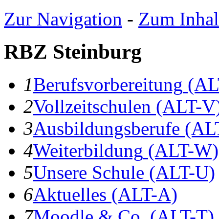
Zur Navigation
-
Zum Inhal
RBZ Steinburg
1
B
erufsvorbereitung
(AL
2
V
ollzeitschulen
(ALT-V
3
A
usbildungsberufe
(AL
4
W
eiterbildung
(ALT-W)
5
U
nsere Schule
(ALT-U)
6
A
ktuelles
(ALT-A)
7
Moodle & Co.
(ALT-T)