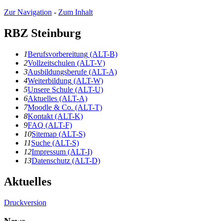
Zur Navigation
-
Zum Inhalt
RBZ Steinburg
1
B
erufsvorbereitung
(ALT-B)
2
V
ollzeitschulen
(ALT-V)
3
A
usbildungsberufe
(ALT-A)
4
W
eiterbildung
(ALT-W)
5
U
nsere Schule
(ALT-U)
6
A
ktuelles
(ALT-A)
7
Moodle & Co.
(ALT-T)
8
K
ontakt
(ALT-K)
9
F
AQ
(ALT-F)
10
S
itemap
(ALT-S)
11
S
uche
(ALT-S)
12
I
mpressum
(ALT-I)
13
D
atenschutz
(ALT-D)
Aktuelles
Druckversion