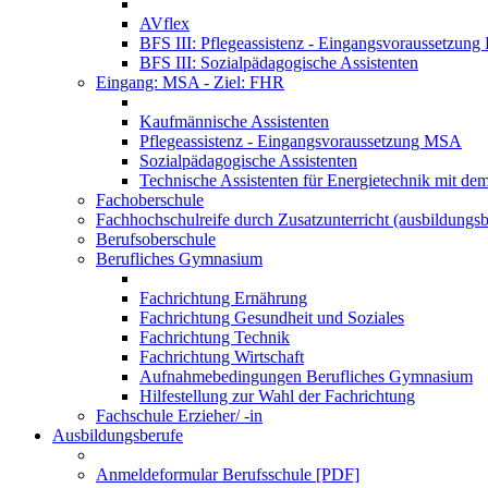
AVflex
BFS III: Pflegeassistenz - Eingangsvoraussetzun
BFS III: Sozialpädagogische Assistenten
Eingang: MSA - Ziel: FHR
Kaufmännische Assistenten
Pflegeassistenz - Eingangsvoraussetzung MSA
Sozialpädagogische Assistenten
Technische Assistenten für Energietechnik mit de
Fachoberschule
Fachhochschulreife durch Zusatzunterricht (ausbildungsb
Berufsoberschule
Berufliches Gymnasium
Fachrichtung Ernährung
Fachrichtung Gesundheit und Soziales
Fachrichtung Technik
Fachrichtung Wirtschaft
Aufnahmebedingungen Berufliches Gymnasium
Hilfestellung zur Wahl der Fachrichtung
Fachschule Erzieher/ -in
Ausbildungsberufe
Anmeldeformular Berufsschule [PDF]