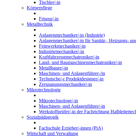
Tischler/-in
Körperpflege
Friseur/-in
Metalltechnik
Anlagenmechaniker/-in (Industrie)
Anlagenmechaniker/-in für Sanitär-, Heizungs- un
Feinwerkmechaniker/-in
Industriemechaniker/-in
Kraftfahrzeugmechatroniker/-in
Land- und Baumaschinenmechatroniker/-in
Metallbauer/-in
Maschinen- und Anlagenführer-/in
Technische/-r Produktdesigner/-in
Zerspanungsmechaniker/-in
Mikrotechnologie
Mikrotechnologe/-in
Maschinen- und Anlagenführer/-in
Werkstoffprüfer/-in der Fachrichtung Halbleitertec
Sozialpädagogik
Fachschule Erzieher/-innen (PiA)
Wirtschaft und Verwaltung