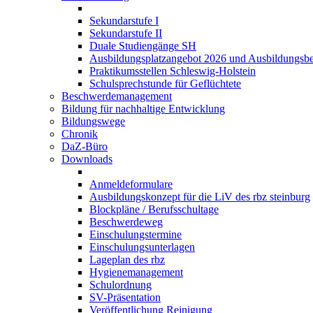
Sekundarstufe I
Sekundarstufe II
Duale Studiengänge SH
Ausbildungsplatzangebot 2026 und Ausbildungsbe
Praktikumsstellen Schleswig-Holstein
Schulsprechstunde für Geflüchtete
Beschwerdemanagement
Bildung für nachhaltige Entwicklung
Bildungswege
Chronik
DaZ-Büro
Downloads
Anmeldeformulare
Ausbildungskonzept für die LiV des rbz steinburg
Blockpläne / Berufsschultage
Beschwerdeweg
Einschulungstermine
Einschulungsunterlagen
Lageplan des rbz
Hygienemanagement
Schulordnung
SV-Präsentation
Veröffentlichung Reinigung