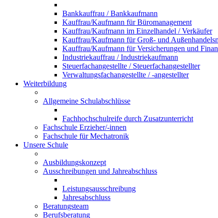
Bankkauffrau / Bankkaufmann
Kauffrau/Kaufmann für Büromanagement
Kauffrau/Kaufmann im Einzelhandel / Verkäufer
Kauffrau/Kaufmann für Groß- und Außenhandel
Kauffrau/Kaufmann für Versicherungen und Fina
Industriekauffrau / Industriekaufmann
Steuerfachangestellte / Steuerfachangestellter
Verwaltungsfachangestellte / -angestellter
Weiterbildung
Allgemeine Schulabschlüsse
Fachhochschulreife durch Zusatzunterricht
Fachschule Erzieher/-innen
Fachschule für Mechatronik
Unsere Schule
Ausbildungskonzept
Ausschreibungen und Jahreabschluss
Leistungsausschreibung
Jahresabschluss
Beratungsteam
Berufsberatung