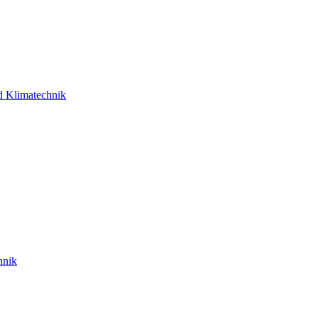
d Klimatechnik
hnik