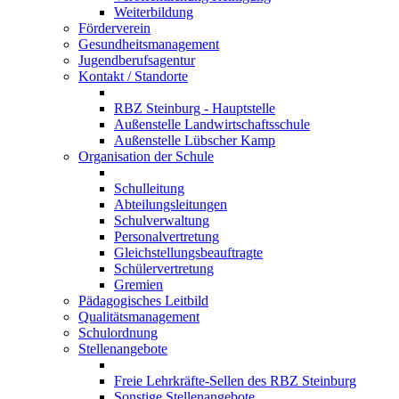
Weiterbildung
Förderverein
Gesundheitsmanagement
Jugendberufsagentur
Kontakt / Standorte
RBZ Steinburg - Hauptstelle
Außenstelle Landwirtschaftsschule
Außenstelle Lübscher Kamp
Organisation der Schule
Schulleitung
Abteilungsleitungen
Schulverwaltung
Personalvertretung
Gleichstellungsbeauftragte
Schülervertretung
Gremien
Pädagogisches Leitbild
Qualitätsmanagement
Schulordnung
Stellenangebote
Freie Lehrkräfte-Sellen des RBZ Steinburg
Sonstige Stellenangebote