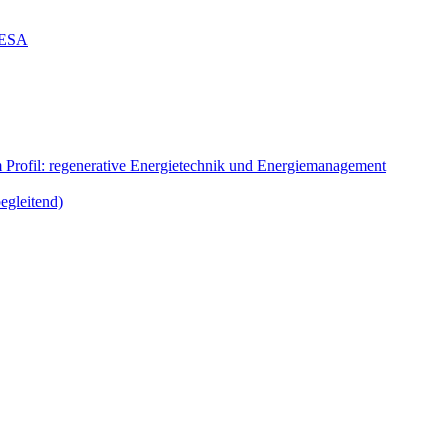
g ESA
m Profil: regenerative Energietechnik und Energiemanagement
egleitend)