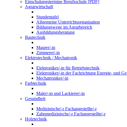
Einschulungstermine Berufsschule [PDF]
Agrarwirtschaft
Stundentafel
Allgemeine Unterrichtsorganisation
Bildungswege im Agrarbereich
Ausbildungsberatung
Bautechnik
Maurer/-in
Zimmerer/-in
Elektrotechnik / Mechatronik
Elektroniker/-in für Betriebstechnik
Elektroniker/-in der Fachrichtung Energie- und G
Mechatroniker/-in
Farbtechnik
Maler/-in und Lackierer/-in
Gesundheit
Medizinische/-r Fachangestellte/-r
Zahnmedizinische/-r Fachangestellte/-r
Holztechnik