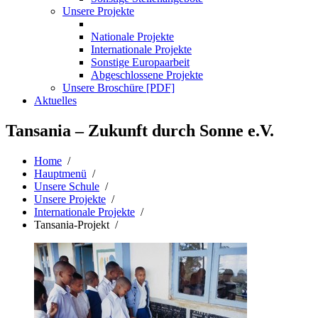
Unsere Projekte
Nationale Projekte
Internationale Projekte
Sonstige Europaarbeit
Abgeschlossene Projekte
Unsere Broschüre [PDF]
Aktuelles
Tansania – Zukunft durch Sonne e.V.
Home
/
Hauptmenü
/
Unsere Schule
/
Unsere Projekte
/
Internationale Projekte
/
Tansania-Projekt /