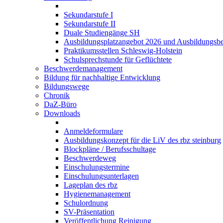
Sekundarstufe I
Sekundarstufe II
Duale Studiengänge SH
Ausbildungsplatzangebot 2026 und Ausbildungsbe
Praktikumsstellen Schleswig-Holstein
Schulsprechstunde für Geflüchtete
Beschwerdemanagement
Bildung für nachhaltige Entwicklung
Bildungswege
Chronik
DaZ-Büro
Downloads
Anmeldeformulare
Ausbildungskonzept für die LiV des rbz steinburg
Blockpläne / Berufsschultage
Beschwerdeweg
Einschulungstermine
Einschulungsunterlagen
Lageplan des rbz
Hygienemanagement
Schulordnung
SV-Präsentation
Veröffentlichung Reinigung