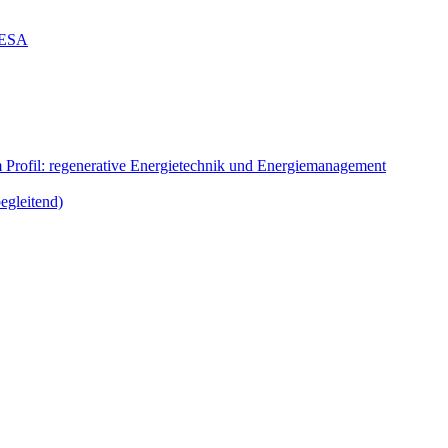
g ESA
m Profil: regenerative Energietechnik und Energiemanagement
egleitend)