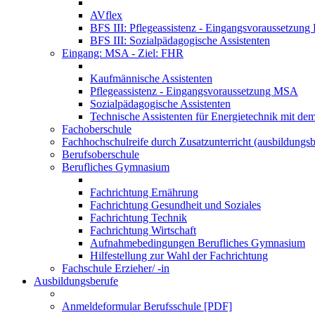
AVflex
BFS III: Pflegeassistenz - Eingangsvoraussetzun
BFS III: Sozialpädagogische Assistenten
Eingang: MSA - Ziel: FHR
Kaufmännische Assistenten
Pflegeassistenz - Eingangsvoraussetzung MSA
Sozialpädagogische Assistenten
Technische Assistenten für Energietechnik mit de
Fachoberschule
Fachhochschulreife durch Zusatzunterricht (ausbildungsb
Berufsoberschule
Berufliches Gymnasium
Fachrichtung Ernährung
Fachrichtung Gesundheit und Soziales
Fachrichtung Technik
Fachrichtung Wirtschaft
Aufnahmebedingungen Berufliches Gymnasium
Hilfestellung zur Wahl der Fachrichtung
Fachschule Erzieher/ -in
Ausbildungsberufe
Anmeldeformular Berufsschule [PDF]