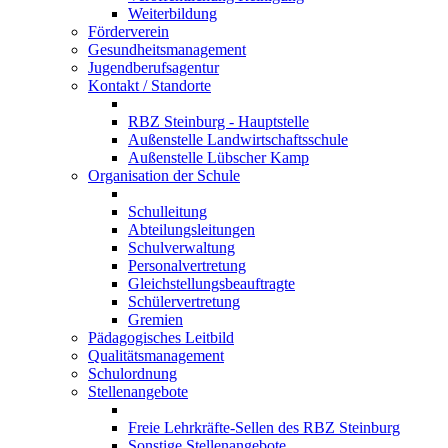
Weiterbildung
Förderverein
Gesundheitsmanagement
Jugendberufsagentur
Kontakt / Standorte
RBZ Steinburg - Hauptstelle
Außenstelle Landwirtschaftsschule
Außenstelle Lübscher Kamp
Organisation der Schule
Schulleitung
Abteilungsleitungen
Schulverwaltung
Personalvertretung
Gleichstellungsbeauftragte
Schülervertretung
Gremien
Pädagogisches Leitbild
Qualitätsmanagement
Schulordnung
Stellenangebote
Freie Lehrkräfte-Sellen des RBZ Steinburg
Sonstige Stellenangebote