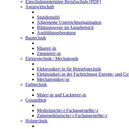
Einschulungstermine Berufsschule [PDF]
Agrarwirtschaft
Stundentafel
Allgemeine Unterrichtsorganisation
Bildungswege im Agrarbereich
Ausbildungsberatung
Bautechnik
Maurer/-in
Zimmerer/-in
Elektrotechnik / Mechatronik
Elektroniker/-in für Betriebstechnik
Elektroniker/-in der Fachrichtung Energie- und G
Mechatroniker/-in
Farbtechnik
Maler/-in und Lackierer/-in
Gesundheit
Medizinische/-r Fachangestellte/-r
Zahnmedizinische/-r Fachangestellte/-r
Holztechnik