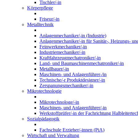
Tischler/-in
Körperpflege
Friseur/-in
Metalltechnik
Anlagenmechaniker/-in (Industrie)
Anlagenmechaniker/-in für Sanitär-, Heizungs- un
Feinwerkmechaniker/-in
Industriemechaniker/-in
Kraftfahrzeugmechatroniker/-in
Land- und Baumaschinenmechatroniker/-in
Metallbauer/-in
Maschinen- und Anlagenführer-/in
Technische/-r Produktdesigner/-in
Zerspanungsmechaniker/-in
Mikrotechnologie
Mikrotechnologe/-in
Maschinen- und Anlagenführer/-in
Werkstoffprüfer/-in der Fachrichtung Halbleitertec
Sozialpädagogik
Fachschule Erzieher/-innen (PiA)
Wirtschaft und Verwaltung