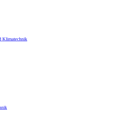
d Klimatechnik
hnik